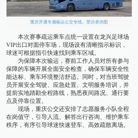
重庆开通专属输运公交专线。受访者供图
本次赛事疏运乘车点统一设置在龙兴足球场
VIP出口对面停车场，现场设有清晰指示标识，
球迷可根据指引快速找到乘车区域。
为保障本次输运，赛前工作人员对所有参与
保障的车辆开展全面安全检查，确保车辆安全性
能达标、乘车环境整洁舒适。同时，对当班驾驶
员开展安全驾驶、应急处置、文明服务培训，并
提前实地踏勘全程路线，熟悉夜间路况、通行要
点及停靠位置。
现场，重庆公交还安排了志愿服务小队全程
在岗值守，引导人流、解答出行咨询、维护乘车
秩序，有序引导球迷快速登车、高效疏散离场。