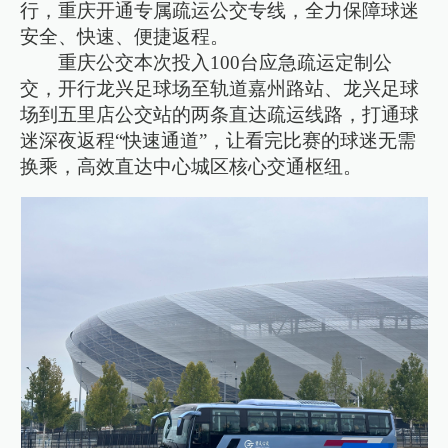
行，重庆开通专属疏运公交专线，全力保障球迷
安全、快速、便捷返程。
重庆公交本次投入100台应急疏运定制公
交，开行龙兴足球场至轨道嘉州路站、龙兴足球
场到五里店公交站的两条直达疏运线路，打通球
迷深夜返程“快速通道”，让看完比赛的球迷无需
换乘，高效直达中心城区核心交通枢纽。