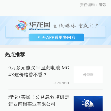
责任编辑：湛弥
热点推荐
9万多元能买半固态电池 MG
4X这价格香不香？
05-28 20:01
理论+实操！公益急救培训走
进西南铝实业有限公司