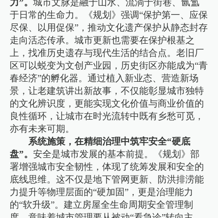
力”。
城市文脉是融于山水、流淌于街巷、氤氲
于日常的生命力。《规划》强调“保护第一、应保
尽保、以用促保”，推动文化遗产保护从静态封存
走向活态传承。城市更新也需要在保护根基之
上，找准历史遗存与现代生活的结合点。老旧厂
区可以蜕变为文创产业园，历史街区亦能成为“青
春经济”的孵化器。通过植入新业态、营造新场
景，让老建筑讲出新故事，不仅能彰显城市独特
的文化辨识度，更能实现文化价值与商业价值的
良性循环，让城市在时光流转中既有乡愁可觅，
亦有未来可期。
系统施策，在精细治理中筑牢安全“硬底
盘”。
安全是城市发展的基本前提。《规划》部
署增强城市安全韧性，体现了统筹发展和安全的
底线思维。这不仅是地下管网更新、防洪排涝能
力提升等物理层面的“硬加固”，更是治理能力
的“软升级”。建立房屋全生命周期安全管理制
度，意味着城市管理要从被动“看急诊”转向主