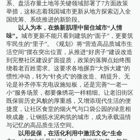
系、盘活存量土地等关键领域部署了7方面政策
举措，这标志着我国城市更新从地方探索迈入全
国统筹、系统推进的新阶段。
以人为本，在焕新肌理中留住城市“人情
味”。
城市更新不能只看到建筑的“面子”，更要筑
牢民生的“里子”。《规划》将“营造高品质城市生
活空间”摆在突出位置，从推进“好房子”建设改造
到完整社区建设扩面提质，政策的落脚点始终围
绕着老百姓需求。这要求各地摒弃“大拆大建”的
惯性冲动，转为“针灸式”的微改造、精提升。无
论是补齐停车充电设施短板，还是完善“一老一
小”服务场景，都要像绣花一样精细。让老旧街区
既保留历史风貌的厚重感，又增添现代生活的便
捷度，让社区食堂的烟火气与口袋公园的绿意相
映成趣，让钢筋水泥构筑的城市，成为承载温情
与记忆的高品质生活空间。
以用促保，在活化利用中激活文化“生命