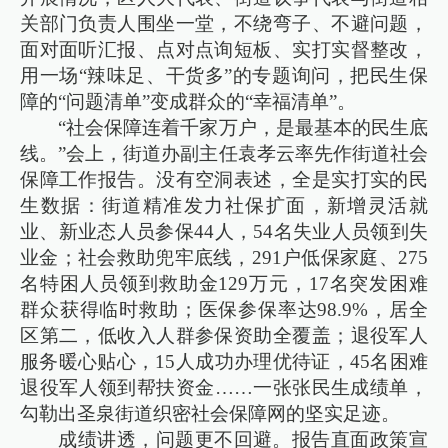
关部门负责人围坐一堂，不绕弯子、不避问题，
面对面听汇报、点对点询短板、实打实督整改，
用一场“辣味足、干货多”的专题询问，把民生保
障的“问题清单”变成群众的“幸福清单”。
“社会保障连着千家万户，是最基本的民生底
线。”会上，街道办副主任袁孝云率先作街道社会
保障工作报告。没有空洞表述，全是实打实的民
生数据：街道精准发力社保扩面，新增灵活就
业、新业态人员参保44人，54名失业人员领到失
业金；社会救助兜牢底线，291户低保家庭、275
名特困人员领到救助金129万元，17名突发困难
群众获得临时救助；医保参保率达98.9%，居全
区第二，低收入人群参保资助全覆盖；退役军人
服务暖心贴心，15人成功办理优待证，45名困难
退役军人领到帮扶资金……一张张民生成绩单，
勾勒出圣泉街道织密社会保障网的坚实足迹。
成绩讲透，问题更不回避。报告直面政策宣