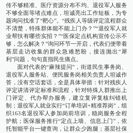
传不够精准、医疗资源分布不均、退役军人服务
不够全面等堵点难点，坦诚亮出工作短板，为专
题询问找准了“靶心”。“残疾人等级评定流程群众
不清楚，特殊群体能不能上门办？”“退役军人就
业帮扶有哪些实招？”“医保定点机构宣传公示不
够，怎么解决？”询问环节一开启，代表们便带着
基层走访收集的群众急难愁盼，接连抛出“犀
利”问题，句句直指民生痛点。
面对代表的“麻辣提问”，街道民生事务岗、
退役军人服务站、便民服务岗相关负责人坦诚作
答，没有空话套话，全是具体举措：针对残疾人
评定讲清评定标准和流程，针对特殊人群推出上
门评定、代办帮办服务，建立复评复核纠错机
制；退役军人就业实行“订单培训+精准荐岗”，组
织163名退役军人参加岗前培训，稳岗服务全程
护航；医保服务推行“定点上墙、信息上门”，依
托智能平台一键查询，让群众少跑腿；基层社保