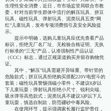
生理性安全消费，近日，市市场监管局联合市教
委，针对当前学生群体中流行的解压玩具、拼豆
玩具、磁性玩具、弹射玩具、泥类玩具五类“网
红”儿童玩具，发布专项消费指引及安全风险提
示。
提示中明确，选购儿童玩具应优先查看产品
标识，拒绝无厂名厂址、无检验合格证明、无执
行标准的“三无”产品，认准强制性产品认证
（CCC）标志，通过正规渠道购买并留存购物凭
证。
其中，“解压”玩具需避开异味重、带针管的
危险款式；拼豆玩具拒绝购买搭配220V电熨斗的
套装；磁性玩具警惕强磁小零件，不建议8岁以
下儿童玩耍；弹射玩具拒绝小尺寸、锐利尖端、
吸水弹等高危款式；泥类玩具不建议3岁以下儿
童玩耍，慎选自制款，防范硼砂中毒风险。
在使用环节，提示强调家长履行监护责任，