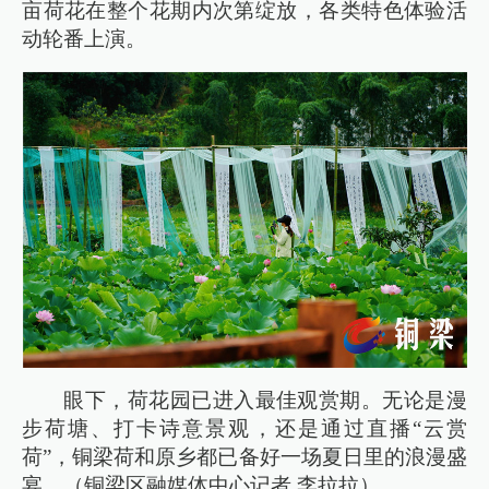
亩荷花在整个花期内次第绽放，各类特色体验活
动轮番上演。
眼下，荷花园已进入最佳观赏期。无论是漫
步荷塘、打卡诗意景观，还是通过直播“云赏
荷”，铜梁荷和原乡都已备好一场夏日里的浪漫盛
宴。（铜梁区融媒体中心记者 李拉拉）