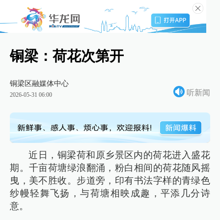
铜梁：荷花次第开
铜梁区融媒体中心
听新闻
2026-05-31 06:00
近日，铜梁荷和原乡景区内的荷花进入盛花
期。千亩荷塘绿浪翻涌，粉白相间的荷花随风摇
曳，美不胜收。步道旁，印有书法字样的青绿色
纱幔轻舞飞扬，与荷塘相映成趣，平添几分诗
意。