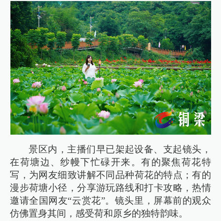
景区内，主播们早已架起设备、支起镜头，
在荷塘边、纱幔下忙碌开来。有的聚焦荷花特
写，为网友细致讲解不同品种荷花的特点；有的
漫步荷塘小径，分享游玩路线和打卡攻略，热情
邀请全国网友“云赏花”。镜头里，屏幕前的观众
仿佛置身其间，感受荷和原乡的独特韵味。