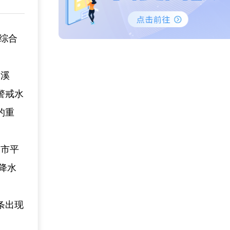
商综合
汤溪
警戒水
的重
全市平
降水
条出现
。