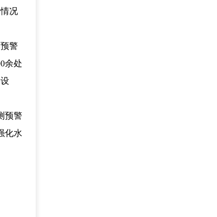
水情况
类预警
0余处
利设
测预警
强化水