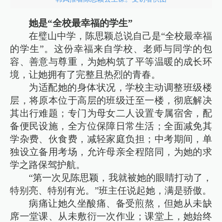
她是“全校最幸福的学生”
在璧山中学，陈思颖总说自己是“全校最幸福
的学生”。这份幸福来自学校、老师与同学的包
容、善意与尊重，为她构筑了平等温暖的成长环
境，让她拥有了完整且热烈的青春。
为适配她的身体状况，学校主动调整班级楼
层，将原本位于高层的班级迁至一楼，彻底解决
其出行难题；专门为母女二人设置专属宿舍，配
备便民设施，全方位保障日常生活；全面减免其
学杂费、伙食费，减轻家庭负担；中考期间，单
独设立备用考场，允许母亲全程陪同，为她的求
学之路保驾护航。
“第一次见陈思颖，我就被她的眼睛打动了，
特别亮、特别有光。”班主任说起她，满是骄傲。
病痛让她久坐酸痛、备受煎熬，但她从未缺
席一堂课、从未敷衍一次作业；课堂上，她始终