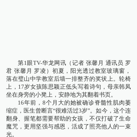
第1眼TV-华龙网讯（记者 张馨月 通讯员 罗
君 张馨月 罗凌）初夏，阳光透过教室玻璃窗，
落在璧山中学教室后墙一排整齐的奖状上。轮椅
上，17岁女孩陈思颖正低头写着诗句，母亲韩凤
坐在身旁的小凳上，安静地为其翻着书页。
16年前，8个月大的她被确诊脊髓性肌肉萎
缩症，医生曾断言“很难活过3岁”。如今，这个连
翻身、握笔都需要帮助的女孩，不仅打破了生命
魔咒，更用坚强与感恩，活成了照亮他人的一束
光。