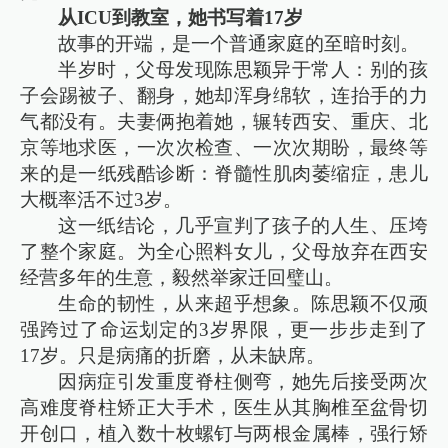
从ICU到教室，她书写着17岁
故事的开端，是一个普通家庭的至暗时刻。
半岁时，父母发现陈思颖异于常人：别的孩
子会踢被子、翻身，她却浑身绵软，连抬手的力
气都没有。夫妻俩抱着她，辗转西安、重庆、北
京等地求医，一次次检查、一次次期盼，最终等
来的是一纸残酷诊断：脊髓性肌肉萎缩症，患儿
大概率活不过3岁。
这一纸结论，几乎宣判了孩子的人生、压垮
了整个家庭。为全心照料女儿，父母放弃在西安
经营多年的生意，毅然举家迁回璧山。
生命的韧性，从来超乎想象。陈思颖不仅顽
强跨过了命运划定的3岁界限，更一步步走到了
17岁。只是病痛的折磨，从未缺席。
因病症引发重度脊柱侧弯，她先后接受两次
高难度脊柱矫正大手术，医生从其胸椎至盆骨切
开创口，植入数十枚螺钉与两根金属棒，强行矫