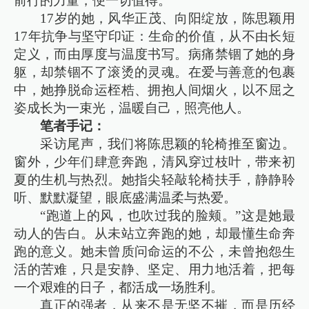
前行的力量，便一切值得。”
17岁的她，风华正茂、向阳绽放，陈思颖用
17年抗争与坚守印证：生命的价值，从不由长短
定义，而由厚度与温度书写。病痛禁锢了她的身
躯，却禁锢不了滚烫的灵魂。在爱与善意的包裹
中，她挣脱命运桎梏、拥抱人间烟火，以不屈之
姿成长为一束光，温暖自己，照亮他人。
笔者手记：
采访尾声，我们将陈思颖的轮椅推至窗边。
窗外，少年们肆意奔跑，清风穿过枝叶，带来初
夏的生机与热烈。她指尖轻敲轮椅扶手，静静聆
听、默默凝望，眼底盛满温柔与热爱。
“跑道上的风，也吹过我的脸颊。”这是她最
动人的告白。从未站立奔跑的她，却最懂生命奔
跑的意义。她未曾质问命运的不公，未曾抱怨生
活的苦难，只是安静、坚定、用力地活着，把每
一个艰难的日子，都活成一场胜利。
真正的强者，从来不是无坚不摧，而是历经