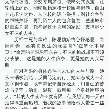
无障碍坡道、公交专属席位、便民公共设施，让
轮椅上的她，能够顺畅穿梭于校园与街巷，自由
奔赴求学之路。从学校的暖心举措，到社会各界
的帮扶关怀，再到陌生人的包容善意，整座城市
以温柔为翼，托举起这个坎坷的家庭，支撑起少
女不屈的人生。
历经生死与磨难，陈思颖始终心怀感恩、向
阳向善。她将史铁生的箴言誊写在笔记本扉
页：“命定的局限尽可永在，不屈的挑战却不可须
臾或缺。”这是她的人生信条，更是她的真实写
照。
面对有限的身体条件与未知的人生前路，她
从未消极沉沦，反而笃定前行。她立志成为一名
文字创作者，以笔墨记录自身经历，用自己的苦
难与坚守，治愈、温暖、鼓舞每一个身处困境的
人。“我的人生或许长度有限，但我想让每一天都
活得厚重而热烈。若我的故事能给他人带去一丝