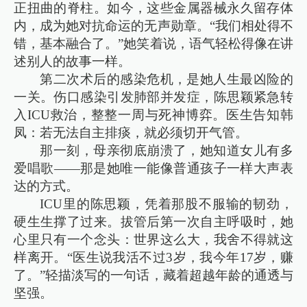
正扭曲的脊柱。如今，这些金属器械永久留存体
内，成为她对抗命运的无声勋章。“我们相处得不
错，基本融合了。”她笑着说，语气轻松得像在讲
述别人的故事一样。
第二次术后的感染危机，是她人生最凶险的
一关。伤口感染引发肺部并发症，陈思颖紧急转
入ICU救治，整整一周与死神博弈。医生告知韩
凤：若无法自主排痰，就必须切开气管。
那一刻，母亲彻底崩溃了，她知道女儿有多
爱唱歌——那是她唯一能像普通孩子一样大声表
达的方式。
ICU里的陈思颖，凭着那股不服输的韧劲，
硬生生撑了过来。拔管后第一次自主呼吸时，她
心里只有一个念头：世界这么大，我舍不得就这
样离开。“医生说我活不过3岁，我今年17岁，赚
了。”轻描淡写的一句话，藏着超越年龄的通透与
坚强。