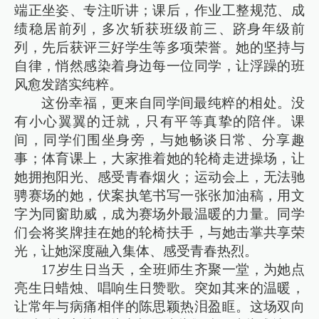
端正坐姿、专注听讲；课后，作业工整规范、成
绩稳居前列，多次斩获班级前三、跻身年级前
列，先后获评三好学生等多项荣誉。她的坚持与
自律，悄然感染着身边每一位同学，让浮躁的班
风愈发踏实纯粹。
这份幸福，更来自同学间最纯粹的相处。没
有小心翼翼的迁就，只有平等真挚的陪伴。课
间，同学们围坐身旁，与她畅谈日常、分享趣
事；体育课上，大家推着她的轮椅走进操场，让
她拥抱阳光、感受青春烟火；运动会上，无法驰
骋赛场的她，伏案执笔书写一张张加油稿，用文
字为同窗助威，成为赛场外最温暖的力量。同学
们会将奖牌挂在她的轮椅扶手，与她击掌共享荣
光，让她深度融入集体、感受青春热烈。
17岁生日当天，全班师生齐聚一堂，为她点
亮生日蜡烛、唱响生日赞歌。突如其来的温暖，
让常年与病痛相伴的陈思颖热泪盈眶。这场双向