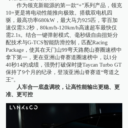
作为领克新能源的第一款“+”系列产品，领克
10+更是将电动性能推向极致。搭载双电机四
驱，最高功率680kW，最大马力925匹，零百加
速仅需3.2秒，80km/h-120km/h高速超车最快仅
需2.1s。结合一键弹射模式、毫秒级自由扭矩分
配技术与G-TCS智能防滑控制，匹配Racing
Package，使其在天门山99弯天路爬山赛圈速榜中
拿下第一，更在亚洲山脊赛道圈速榜中，以1分
40秒14的成绩，强势打破保时捷Taycan Turbo GT
保持了9个月的纪录，登顶亚洲山脊赛道“弯道之
王”。
人车合一底盘调校，让高性能输出更稳、更
准、更可控