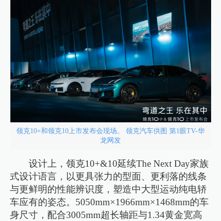
领克10+和领克10上市发布会现场。 领克汽车供图 第1眼TV-华
龙网发
设计上，领克10+&10延续The Next Day家族
式设计语言，以更具张力的型面、更利落的线条
与更鲜明的性能辨识度，塑造中大型运动纯电轿
车应有的姿态。5050mm×1966mm×1468mm的车
身尺寸，配合3005mm超长轴距与1.34黄金宽高