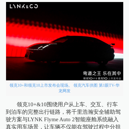
领克10+和领克10上市发布会现场。 领克汽车供图 第1眼TV-华
龙网发
领克10+&10围绕用户从上车、交互、行车
到泊车的完整出行链路，将千里浩瀚安全辅助驾
驶方案与LYNK Flyme Auto 2智能座舱系统融入
真实用车场景，让车辆不仅能在驾驶过程中分担