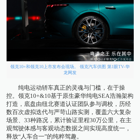
领克10+和领克10上市发布会现场。 领克汽车供图 第1眼TV-华
龙网发
纯电运动轿车真正的灵魂与门槛，在于操
控。领克10+&10基于原生豪华纯电SEA浩瀚架构
打造，底盘由纽北赛道认证团队参与调校，历经
数百次虚拟迭代与严苛山路实测，覆盖六大复杂
场景、33种路况，累计验证里程30万公里，在主
观驾驶体感与客观动态数据之间实现高度统一，
释放“人车合一”的纯粹驾趣。