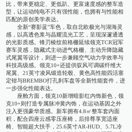
比，带来更稳定、更低趴、更富速度感的整车造
型，让运动纯电不只有强性能，也拥有与性能相
匹配的原创美学表达。
全新“赛影蓝”车色，取自北欧极光与湖海灵
感，以高透色浆与晶耀流光工艺，呈现深邃通透
的光影质感。锋刃棱纹前格栅延续领克TCR冠军
赛车灵感，隐藏式主动进气格栅、主动升降隐藏
式尾翼等设计，则进一步兼顾空气动力学效率与
科技高级感。领克10+还提供驭风可调碳纤维大
尾翼、21英寸凌风锻造轮毂、黄色高性能四活塞
定钳与BREMBO打孔刹车盘等全新性能套件，进
一步强化性能表达。
座舱方面，领克10新增暗影红内饰新色，领
克10+则打造专属脉冲黄内饰，在运动基因之外
注入更强豪华质感。新车拥有4.8㎡整车套内面
积，配合四座云感零压座椅，后排尊享宽适座
椅、智能超大扶手，25.6英寸AR-HUD、5.7L冷