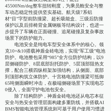
45500Nm/deg整车扭转刚度，为乘员舱安全与整
车动态稳定性提供坚实基础。航天级7系铝
材“目”字型前防撞梁、超长吸能盒、三级后防撞
保护以及后排椅背金属钢板等结构设计，也进一
步提升了车辆在正面碰撞、追尾碰撞及复杂事故
场景下的防护能力。
电池安全是纯电车型安全体系中的核心。领
克10+&10搭载神盾金砖电池，实现“军工级”电池
防护。电池整包采用“985”全方位防护结构，以9
层侧碰防护、8层底部刮托防护、5层顶部阻热支
撑，配合三横四纵框架加强结构，从侧面、底部
到顶部构筑立体防护。十宫格电池防撞梁可抵御
65吨侧面瞬时冲击，在极端侧碰场景下实现电芯
0侵入，全面守护电池包安全。
除了结构防护，神盾金砖电池还从电芯本征
安全与热安全管理层面构建多重防线，并搭载AI
BMS智能电池管理系统则可基于用户使用习惯进