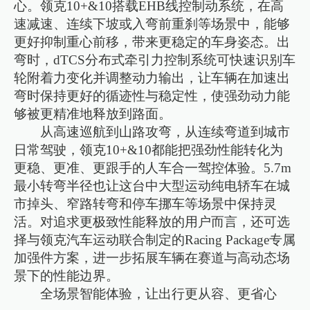
心。领克10+&10搭载EHB线控制动系统，在高
速减速、连续下坡或入弯前重刹等场景中，能够
更好抑制重心前移，带来更稳定的车身姿态。出
弯时，dTCS分布式牵引力控制系统可快速识别车
轮附着力变化并调整动力输出，让车辆在加速出
弯时保持更好的循迹性与稳定性，使强劲动力能
够被更精准地释放到路面。
从高速巡航到山路攻弯，从连续弯道到城市
日常驾驶，领克10+&10都能把强劲性能转化为
更稳、更准、更跟手的人车合一驾控体验。5.7m
最小转弯半径也让这台中大型运动纯电轿车在城
市掉头、窄路转弯和停车挪车等场景中保持灵
活。对追求更极致性能释放的用户而言，还可选
择与领克汽车运动联合制定的Racing Package专属
加强件方案，进一步拓展车辆在赛道与高动态场
景下的性能边界。
全场景智能体验，让出行更从容、更省心