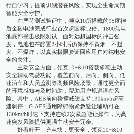
行自学习，提前识别潜在风险，实现全生命周期
智能安全守护。
在严苛测试验证中，领克10所搭载的95度神
盾金砖电池完成行业首次超国标12倍、1800焦电
池底部撞击极限测试。面对远超国标的冲击强
度，电池包在静置2小时后仍保持不冒烟、不起
火、不爆炸，以真实极限验证回应用户对纯电安
全的关注。
主动安全方面，领克10+&10搭载多项主动
安全辅助驾驶功能，覆盖前向、后向、侧向、低
速泊车和人员监测等高频风险场景，通过更全面
的环境感知与及时辅助，帮助用户规避潜在风
险。其中，AEB前向碰撞减缓支持130km/h超高
速刹停；G-AES通用障碍物紧急避让辅助可在
130km/h时速下支持连续2次紧急避让操作，为高
速突发风险提供更强主动安全冗余。
好看好开，充电快，更安全，领克10+&10