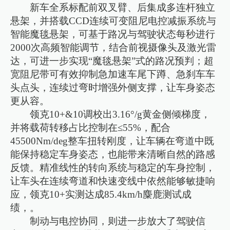
新车全系标配前双叉臂、后集成多连杆独立
悬架，并搭载CCD连续可变阻尼电控减振系统与
智能魔毯悬架，可基于路况与驾驶状态每秒进行
2000次高频智能调节，结合前视摄像头及激光雷
达，可进一步实现“魔毯悬架”式的路况预判；超
宽阻尼带可有效抑制急加速车尾下蹲、急刹车车
头点头，连续过弯时增强外侧支撑，让车身姿态
更从容。
领克10+&10调校出3.16°/g黄金侧倾梯度，
并将载荷转移占比控制在≤55%，配合
45500Nm/deg整车扭转刚度，让车辆在弯道中既
能保持稳定车身姿态，也能带来清晰自然的路感
反馈。精准线性的转向系统与稳定的车身控制，
让车头在连续弯道和快速变线中依然能够敏捷响
应，领克10+实测达成85.4km/h麋鹿测试成
绩，。
制动与电控协同，则进一步放大了驾驶信