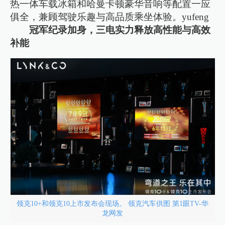
热一体车载冰箱和哈曼卡顿豪华音响等配置一应
俱全，兼顾驾驶乐趣与高品质乘坐体验。yufeng
冠军纪录加身，三电实力释放高性能与高效
补能
领克10+和领克10上市发布会现场。 领克汽车供图 第1眼TV-华
龙网发