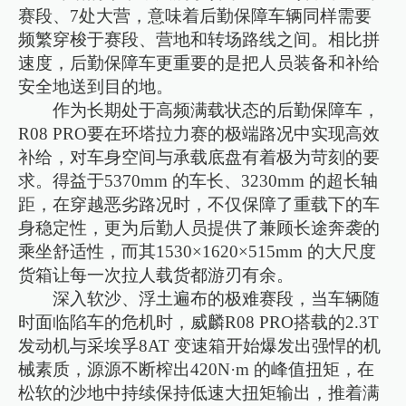
赛段、7处大营，意味着后勤保障车辆同样需要
频繁穿梭于赛段、营地和转场路线之间。相比拼
速度，后勤保障车更重要的是把人员装备和补给
安全地送到目的地。
作为长期处于高频满载状态的后勤保障车，
R08 PRO要在环塔拉力赛的极端路况中实现高效
补给，对车身空间与承载底盘有着极为苛刻的要
求。得益于5370mm 的车长、3230mm 的超长轴
距，在穿越恶劣路况时，不仅保障了重载下的车
身稳定性，更为后勤人员提供了兼顾长途奔袭的
乘坐舒适性，而其1530×1620×515mm 的大尺度
货箱让每一次拉人载货都游刃有余。
深入软沙、浮土遍布的极难赛段，当车辆随
时面临陷车的危机时，威麟R08 PRO搭载的2.3T
发动机与采埃孚8AT 变速箱开始爆发出强悍的机
械素质，源源不断榨出420N·m 的峰值扭矩，在
松软的沙地中持续保持低速大扭矩输出，推着满