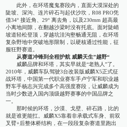
此外，在环塔魔鬼赛段内，直面大漠深处的
陡坡、深沟、连片碎石与起伏沙坎，R08 PRO凭
借34° 接近角、29° 离去角，以及230mm 超高最
小离地间隙，在翻越沙梁时没有托底。面对陡峭
坡道轻松登顶，穿越坑洼沟壑畅通无阻，在环塔
复杂野地中突破地形限制，以硬核通过性能，征
服狂野赛道。
从赛道冲锋到全程护航 威麟天生”越野“
威麟品牌和环塔，其实早就是“老熟人”了。
2010年，威麟车队驾驶3台改装版威麟X5正式征
战环塔，中国第一代职业赛车手卢宁军和职业越
野车手杨志兴完成多个高强度赛段，让威麟成为
当时少数进入国内顶级越野赛事的中国品牌之
一。
那时候的环塔，沙漠、戈壁、碎石路，比的
就是谁更能扛。威麟X5靠着非承载式车身、前双
叉臂+后整体桥结构，在一段段复杂赛道里跑出