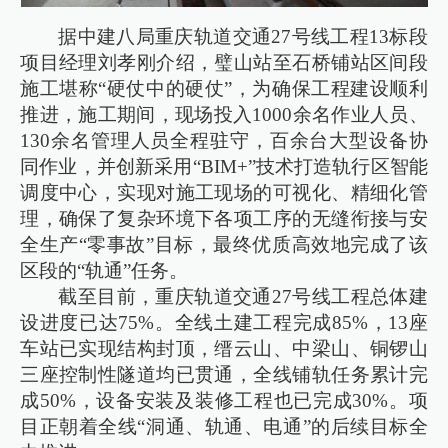
据中建八局重庆轨道交通27号线工程13标段
项目经理刘孝刚介绍，璧山站至石桥铺站区间段
施工堪称“硬仗中的硬仗”，为确保工程建设顺利
推进，施工期间，现场投入1000余名作业人员、
130余名管理人员全程驻守，百余台大型设备协
同作业，并创新采用“BIM+”技术打造轨行区智能
调度中心，实现对施工现场的可视化、精细化管
理，确保了复杂环境下各项工序的无缝衔接与安
全生产“零事故”目标，最终优质高效地完成了该
区段的“轨通”任务。
截至目前，重庆轨道交通27号线工程总体建
设进度已达75%。全线土建工程完成85%，13座
车站已实现结构封顶，缙云山、中梁山、铜锣山
三座控制性隧道均已贯通，全线铺轨任务累计完
成50%，设备安装及装修工程也已完成30%。项
目正朝着全线“洞通、轨通、电通”的后续目标全