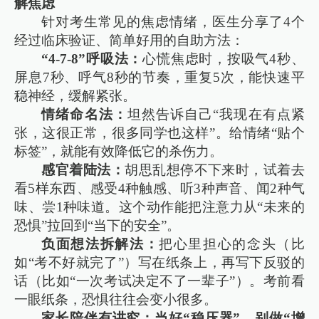
解焦虑
针对考生常见的焦虑情绪，医生分享了4个
经过临床验证、简单好用的自助方法：
“4-7-8”呼吸法：
心慌焦虑时，按吸气4秒、
屏息7秒、呼气8秒的节奏，重复5次，能快速平
稳神经，缓解紧张。
情绪命名法：
坦然告诉自己“我现在有点紧
张，这很正常，很多同学也这样”。给情绪“贴个
标签”，就能有效降低它的杀伤力。
感官着陆法：
胡思乱想停不下来时，试着去
看5样东西、感受4种触感、听3种声音、闻2种气
味、尝1种味道。这个动作能把注意力从“未来的
恐惧”拉回到“当下的安全”。
负面想法拆解法：
把心里担心的念头（比
如“考不好就完了”）写在纸条上，再写下反驳的
话（比如“一次考试决定不了一辈子”）。考前看
一眼纸条，恐惧往往会变小很多。
家长陪伴有讲究：当好“稳压器”，别做“增