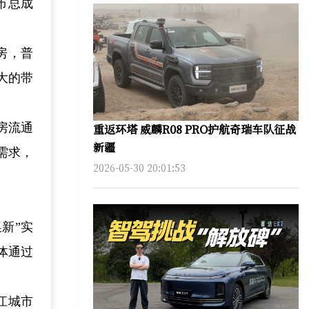
市总成
房，普
大的带
房流通
重返环塔 威麟R08 PRO护航奇瑞车队征战
新疆
需求，
2026-05-30 20:01:53
新”实
体通过
江城市