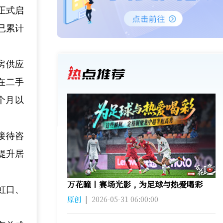
正式启
已累计
房供应
在二手
个月以
接待咨
提升居
万花瞳丨赛场光影，为足球与热爱喝彩
虹口、
原创
|
2026-05-31 06:00:00