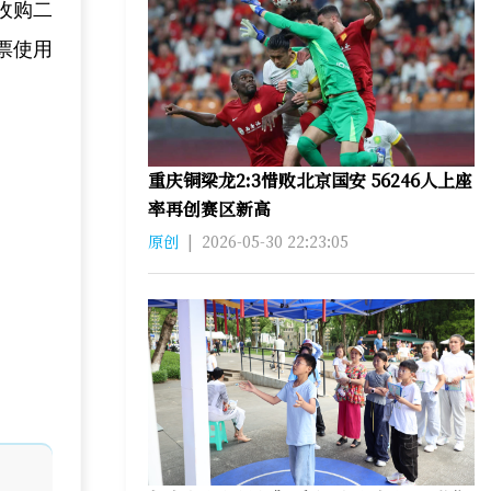
收购二
票使用
重庆铜梁龙2:3惜败北京国安 56246人上座
率再创赛区新高
原创
|
2026-05-30 22:23:05