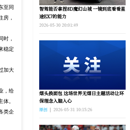
东至同
智驾能否拿捏8D魔幻山城 一镜到底看看星
途EX7的能力
住房，
2026-05-30 20:01:49
同时，
来稳定
过加大
业，给
烟头换面包 这场世界无烟日主题活动让环
保理念入脑入心
主体。
原创
|
2026-05-31 10:15:26
各类企