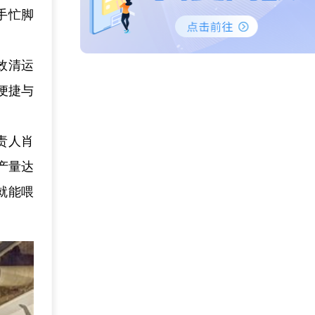
手忙脚
效清运
便捷与
责人肖
产量达
就能喂