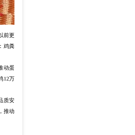
以前更
：鸡粪
推动蛋
12万
品质安
，推动