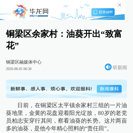
铜梁区余家村：油葵开出“致富
花”
铜梁区融媒体中心
听新闻
2026-06-01 06:30
日前，在铜梁区太平镇余家村三组的一片油
葵地里，金黄的花盘迎着阳光绽放，80岁的老党
员柏志安穿行其间，察看油葵的长势。这片两亩
多的油葵，是他今年精心照料的“责任田”。