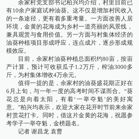
余家村党支部书记柏兴均介绍，村里目前已
有10余户家庭试种油葵。这不仅是增加村民收入
的一条途径，更有着多重考量。一方面改善人居
环境，金黄的花海成为乡村一道亮丽的风景线，
兼具观赏与食用价值。另一方面与村集体经济的
油葵种植项目形成呼应，连点成片，逐步形成规
模效应。
目前，余家村油葵种植总面积约80亩，按亩
产计算，预计可收获瓜子1.2万斤，榨油3000多
斤，为村集体增收4万余元。
值得一提的是，余家村的油葵盛花期正好在
6月上旬，与一年一度的高考时间不谋而合。“葵
花总是向着太阳，有着‘一举夺魁’的美好寓
意。”柏兴均表示，欢迎大家在花开时节前来余家
村赏花打卡。同时，借这片金黄的花海，祝愿参
考学子一举夺魁，金榜题名。
记者 谢昌龙 袁曹