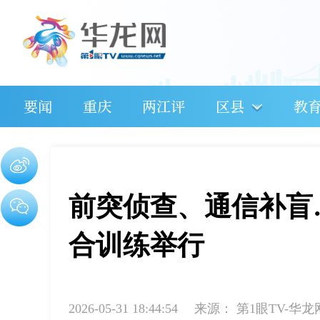
要闻
重庆
两江评
区县
教
前突侦查、通信补盲
合训练举行
2026-05-31 18:44:54
来源：
第1眼TV-华龙