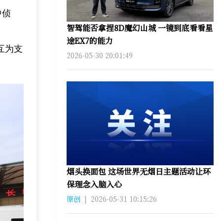
中侦
智驾能否拿捏8D魔幻山城 一镜到底看看星
途EX7的能力
互为支
2026-05-30 20:01:49
烟头换面包 这场世界无烟日主题活动让环
保理念入脑入心
原创
|
2026-05-31 10:15:26