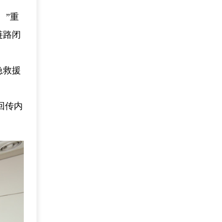
。”重
链路闭
急救援
回传内