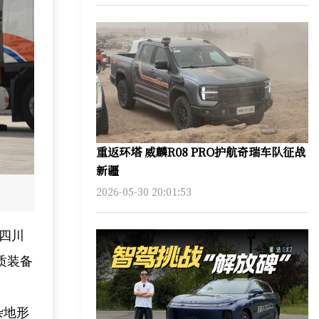
重返环塔 威麟R08 PRO护航奇瑞车队征战
新疆
2026-05-30 20:01:53
自四川
质装备
杂地形