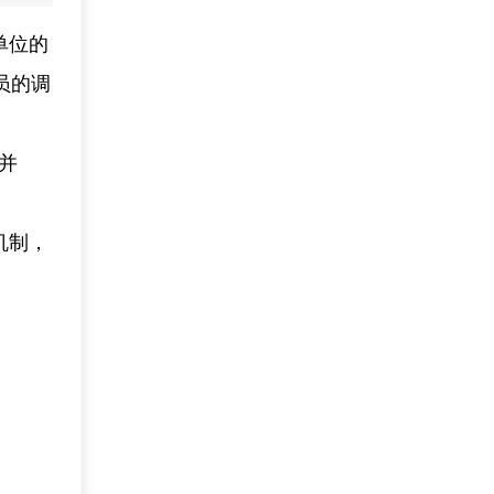
单位的
员的调
并
机制，