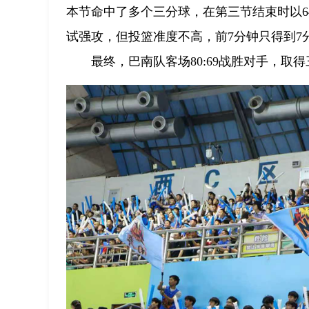
本节命中了多个三分球，在第三节结束时以64
试强攻，但投篮准度不高，前7分钟只得到7
最终，巴南队客场80:69战胜对手，取