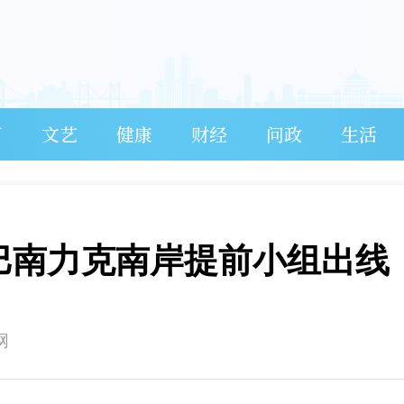
育
文艺
健康
财经
问政
生活
 巴南力克南岸提前小组出线
网