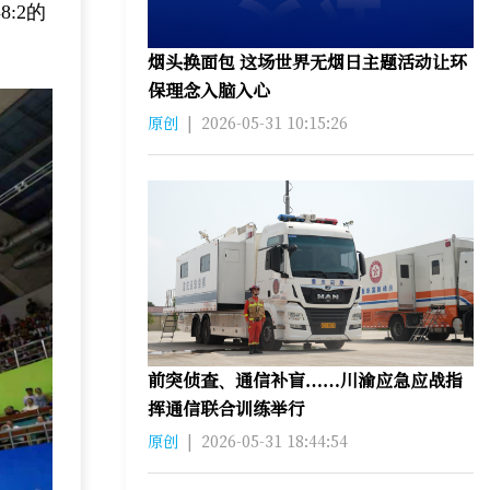
:2的
烟头换面包 这场世界无烟日主题活动让环
保理念入脑入心
原创
|
2026-05-31 10:15:26
前突侦查、通信补盲……川渝应急应战指
挥通信联合训练举行
原创
|
2026-05-31 18:44:54