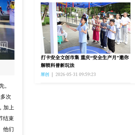
打卡安全文创市集 重庆“安全生产月”邀你
解锁科普新玩法
原创
|
2026-05-31 09:59:23
领先。
队多次
，加上
节结束
。他们