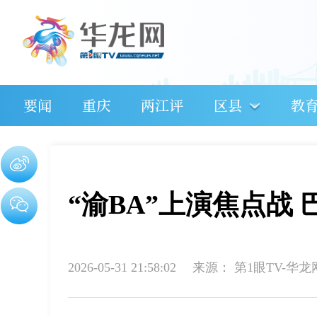
要闻
重庆
两江评
区县
教
“渝BA”上演焦点战
2026-05-31 21:58:02
来源：
第1眼TV-华龙