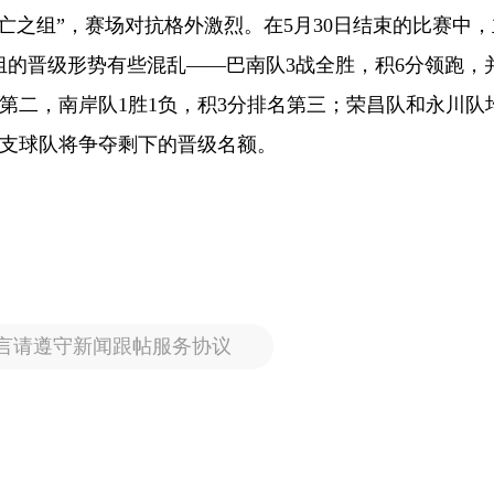
死亡之组”，赛场对抗格外激烈。在5月30日结束的比赛中
B组的晋级形势有些混乱——巴南队3战全胜，积6分领跑，
第二，南岸队1胜1负，积3分排名第三；荣昌队和永川队
4支球队将争夺剩下的晋级名额。
言请遵守新闻跟帖服务协议