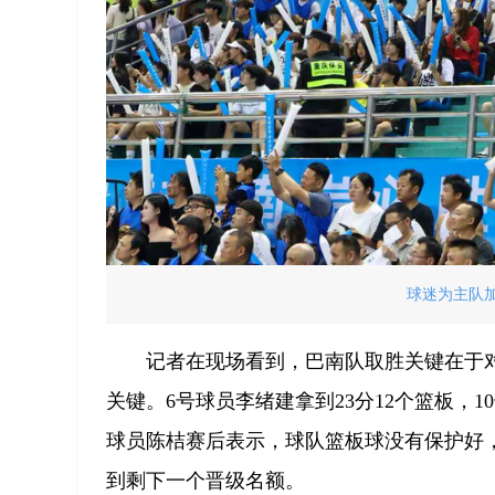
球迷为主队加
记者在现场看到，巴南队取胜关键在于对
关键。6号球员李绪建拿到23分12个篮板，
球员陈桔赛后表示，球队篮板球没有保护好
到剩下一个晋级名额。