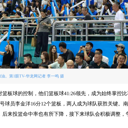
油。第1眼TV-华龙网记者 李一鸣 摄
篮板球的控制，他们篮板球41:26领先，成为始终掌控比
10号球员李金洋16分12个篮板，两人成为球队获胜关键。
，后来投篮命中率也有所下降，接下来球队会积极调整，