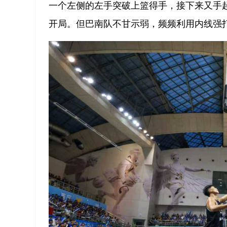
一个左侧的左手突破上篮得手，接下来又手起
开局。但巴南队不甘示弱，频频利用内线强