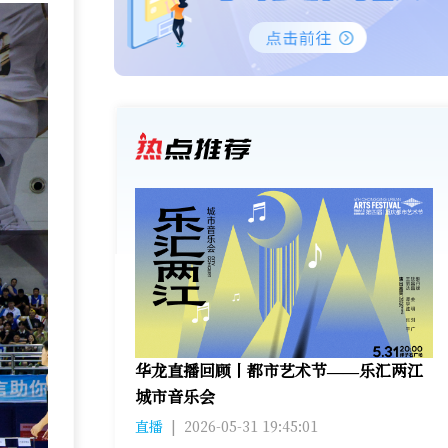
华龙直播回顾丨都市艺术节——乐汇两江
城市音乐会
直播
|
2026-05-31 19:45:01