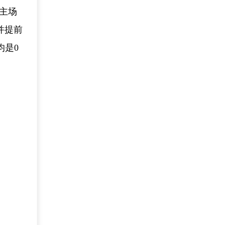
，主场
并提前
均是0