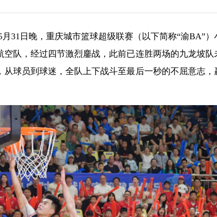
）5月31日晚，重庆城市篮球超级联赛（以下简称“渝BA”
航空队，经过四节激烈鏖战，此前已连胜两场的九龙坡队
，从球员到球迷，全队上下战斗至最后一秒的不屈意志，