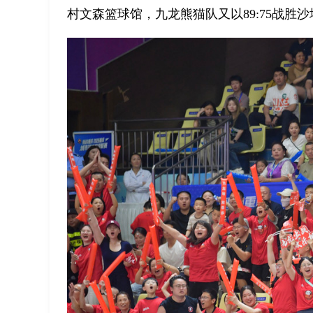
村文森篮球馆，九龙熊猫队又以89:75战