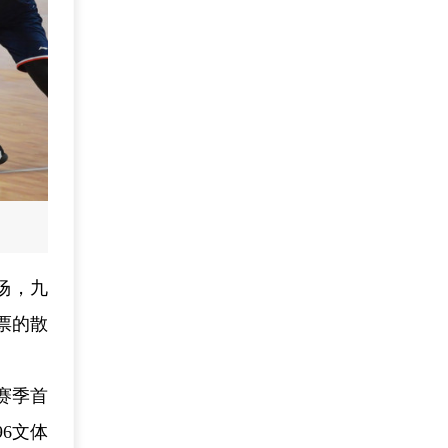
场，九
票的散
赛季首
6文体