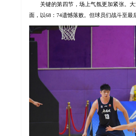
关键的第四节，场上气氛更加紧张。大
面，以68：74遗憾落败。但球员们战斗至