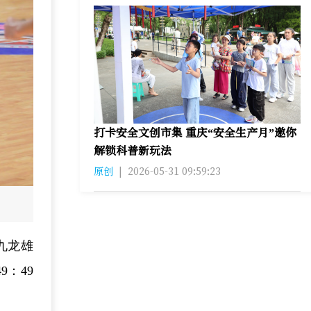
打卡安全文创市集 重庆“安全生产月”邀你
解锁科普新玩法
原创
|
2026-05-31 09:59:23
九龙雄
：49