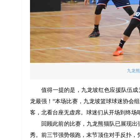
九龙熊
值得一提的是，九龙坡红色应援队伍成
龙最强！”本场比赛，九龙坡篮球球迷协会组
客，北看台座无虚席。球迷们从开场到终场
回顾此前的比赛，九龙熊猫队已展现出强劲
秀。前三节强势领跑，末节顶住对手反扑，凭