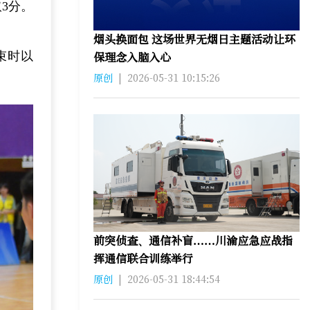
3分。
烟头换面包 这场世界无烟日主题活动让环
束时以
保理念入脑入心
原创
|
2026-05-31 10:15:26
前突侦查、通信补盲……川渝应急应战指
挥通信联合训练举行
原创
|
2026-05-31 18:44:54