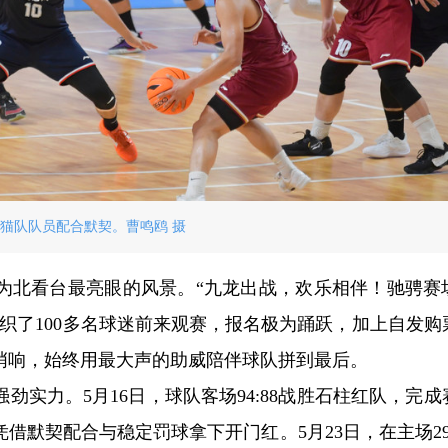
猫队队员配合默契。曹鸣鸥 摄
为北看台最亮眼的风景。“九龙出战，欢乐相伴！驰骋赛
织了100多名球迷前来观赛，报名极为踊跃，加上自发购
哨响，始终用最大声的助威陪伴球队拼到最后。
实力。5月16日，球队客场94:88战胜石柱红队，完成
借默契配合与稳定罚球拿下开门红。5月23日，在主场29