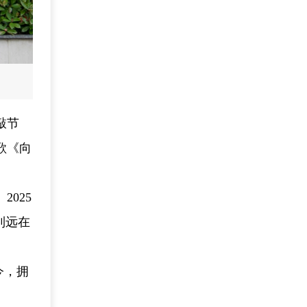
敲节
歌《向
025
到远在
今，拥