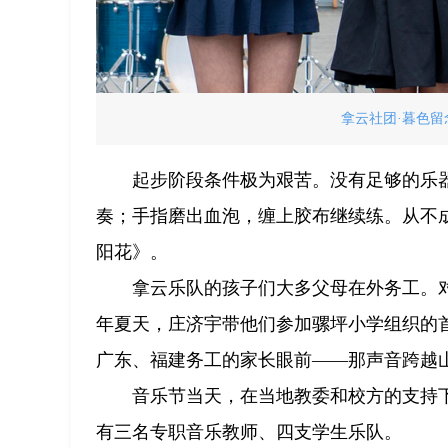
拿云社团·暮色留
起步阶段条件极为艰苦。没有足够的乐
奏；手指磨出血泡，缠上胶布继续练。从不
阳花》。
拿云乐队的孩子们大多父母在外务工。对
年夏天，庄济宇带他们参加骡坪小学组织的首
广东、福建务工的家长眼前——那声音跨越
音乐节当天，在当地教委和校方的支持下
有三名专职音乐教师、四支学生乐队。