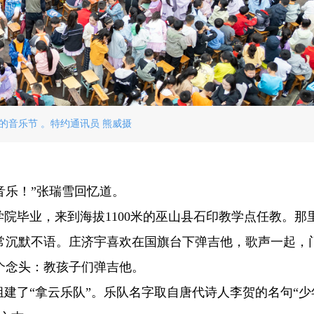
的音乐节 。特约通讯员 熊威摄
音乐！”张瑞雪回忆道。
学院毕业，来到海拔1100米的巫山县石印教学点任教。那里
常沉默不语。庄济宇喜欢在国旗台下弹吉他，歌声一起，
个念头：教孩子们弹吉他。
，组建了“拿云乐队”。乐队名字取自唐代诗人李贺的名句“少