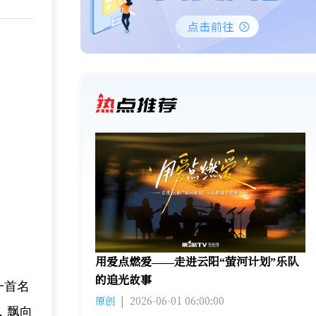
用爱点燃爱——走进云阳“萤河计划”乐队
的追光故事
一首名
原创
|
2026-06-01 06:00:00
，飘向