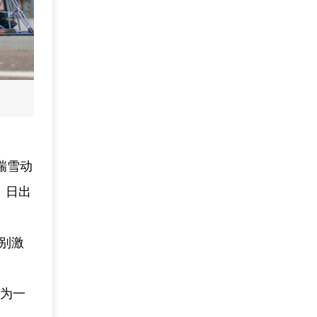
瑞雪动
、日出
别激
成为一