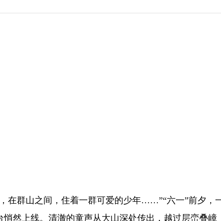
，在群山之间，住着一群可爱的少年……”“六一”前夕，
台悄然上线。清澈的童声从大山深处传出，越过层峦叠嶂