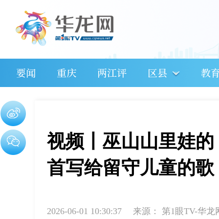
要闻
重庆
两江评
区县
教
视频丨巫山山里娃的
首写给留守儿童的歌
2026-06-01 10:30:37
来源：
第1眼TV-华龙