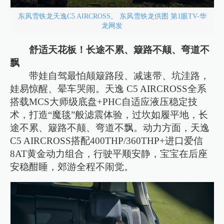
东风雪铁龙天逸C5 AIRCROSS。 东风雪铁龙供图 第1眼TV-华
龙网发
舒适天花板！长途不累、簸路不颠、弯道不
飘
带娃自驾最怕颠簸路段、减速带、坑洼路，
娃易惊醒、晕车哭闹。天逸 C5 AIRCROSS全系
搭载MCS大师级底盘+PHC自适应液压稳定技
术，打造“魔毯”般滤震体验，过坎如履平地，长
途不累、簸路不颠、弯道不飘。动力方面，天逸
C5 AIRCROSS搭配400THP/360THP+进口爱信
8AT黄金动力组合，行驶平顺安静，宝宝在后座
安稳酣睡，郊游全程不闹觉。