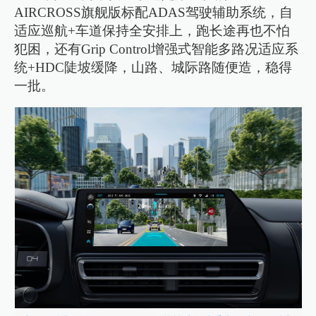
AIRCROSS旗舰版标配ADAS驾驶辅助系统，自
适应巡航+车道保持全安排上，跑长途再也不怕
犯困，还有Grip Control增强式智能多路况适应系
统+HDC陡坡缓降，山路、城际路随便造，稳得
一批。