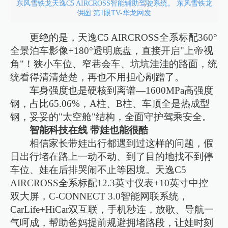
东风雪铁龙天逸C5 AIRCROSS智能辅助驾驶系统。 东风雪铁龙
供图 第1眼TV-华龙网发
更绝的是，天逸C5 AIRCROSS全系标配360°
全景泊车影像+180°透明底盘，直接开启"上帝视
角"！狭小车位、窄巷会车、坑坑洼洼的路面，统
统看得清清楚楚，再也不用担心剐蹭了。
车身强度也是硬核到离谱—1600MPa高强度
钢，占比65.06%，A柱、B柱、车顶全是热成型
钢，妥妥的"太空舱"结构，全面守护驾乘安全。
智能科技在线 带娃也能很酷
相信家长带娃出行都遇到过这样的问题，假
日出行堵在路上一动不动、到了目的地找不到停
车位、娃在后排哭闹不止等困境。天逸C5
AIRCROSS全系标配12.3英寸仪表+10英寸中控
双大屏，C-CONNECT 3.0智能网联系统，
CarLife+HiCar双互联，手机秒连，放歌、导航一
气呵成，帮助爸妈提前规避拥堵路段，让娃时刻