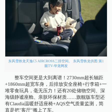
东风雪铁龙天逸C5 AIRCROSS二排空间。 东风雪铁龙供图 第1
眼TV-华龙网发
整车空间更是大到离谱！2730mm超长轴距
+1860mm超宽车身，后排放安全座椅+行李箱+一
堆零食玩具，毫无压力！还有20处储物空间、深
海级静谧座舱、亲肤环保材质……旗舰版车型还
有Claudia温暖舒适座椅+AQS空气质量监测，简
直是把"客厅"搬上了车。