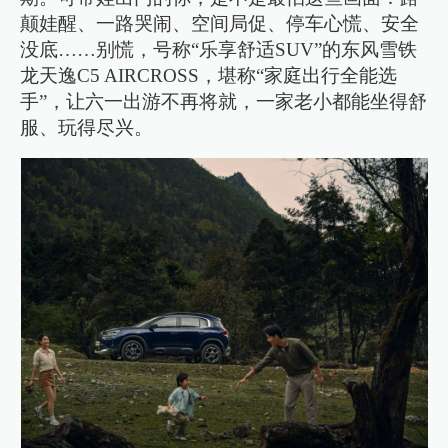
颠娃醒、一路哭闹、空间局促、停车心慌、安全
没底……别慌，号称“乐享舒适SUV”的东风雪铁
龙天逸C5 AIRCROSS，堪称“家庭出行全能选
手”，让六一出游不再将就，一家老小都能坐得舒
服、玩得尽兴。