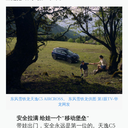
东风雪铁龙天逸C5 AIRCROSS。 东风雪铁龙供图 第1眼TV-华
龙网发
安全拉满 给娃一个"移动堡垒"
带娃出门，安全永远是第一位的。天逸C5