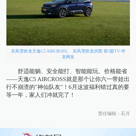
东风雪铁龙天逸C5 AIRCROSS。 东风雪铁龙供图 第1眼TV-华
龙网发
舒适能躺、安全能打、智能能玩、价格能省
——天逸C5 AIRCROSS就是那个让你六一带娃出
行不崩溃的"神仙队友"！6月这波福利错过真的要
等一年，家人们冲就完了！
责任编辑：石月