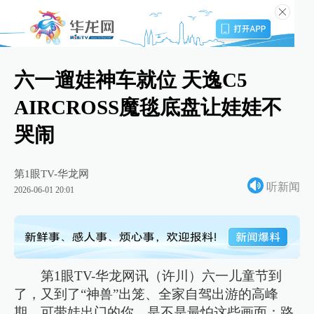
六一遛娃神车就位 天逸C5
AIRCROSS魔毯底盘让娃娃不
哭闹
第1眼TV-华龙网
听新闻
2026-06-01 20:01
第1眼TV-华龙网讯（许川）六一儿童节到
了，又到了“神兽”出笼、全家自驾出游的高峰
期。可带娃出门的你，是不是最怕这些画面：路