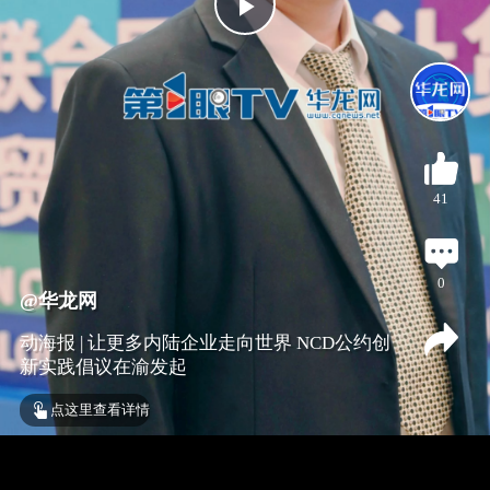
P
l
a
41
y
V
0
@华龙网
i
动海报 | 让更多内陆企业走向世界 NCD公约创
新实践倡议在渝发起
d
点这里查看详情
e