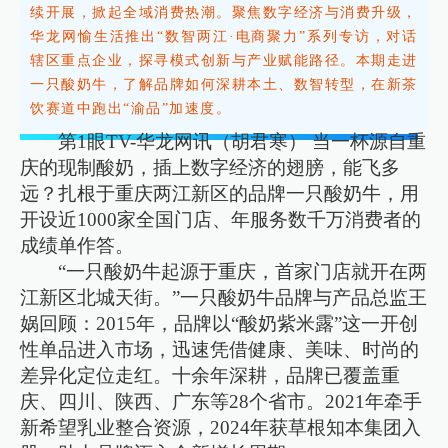
续开展，掀起全域消费热潮。聚焦数字经济与消费升级，
华龙网愉生活推出“数智两江·电商聚力”系列专访，对话
辖区重点企业，探寻模式创新与产业赋能路径。本期走进
一只酸奶牛，了解品牌如何深耕本土、数智转型，在新茶
饮赛道中跑出“渝品”加速度。
第1眼TV-华龙网讯（胡君寒） 当一杯源自重
庆的现制酸奶，插上数字经济的翅膀，能飞多
远？扎根于重庆两江新区的品牌一只酸奶牛，用
开设近1000家全国门店、年服务数千万消费者的
成绩单作答。
“一只酸奶牛起源于重庆，首家门店就开在两
江新区北城天街。”一只酸奶牛品牌与产品总监王
娲回顾：2015年，品牌以“酸奶紫米露”这一开创
性单品进入市场，迅速凭借健康、美味、时尚的
差异化定位走红。十余年深耕，品牌已覆盖重
庆、四川、陕西、广东等28个省市。2021年牵手
新希望乳业整合资源，2024年获草根知本集团入