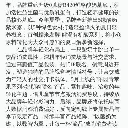
年，品牌重磅升级0蔗糖B420鲜酪酸奶基底，添
加活性益生菌与优质乳蛋白，打造轻养健康的饮
品核心基底。今年夏季，品牌全新推出5绿酸奶
紫米露，以5种绿色食材打造轻盈降火的夏日轻
养概念；首创糯米发酵·解渴有机酸系列，将小众
原料转化为大众可感知的夏日解暑新选择。
在品牌年轻化布局上，一只酸奶牛跳出单一
饮品消费属性，深耕年轻消费场景与社交需求。
通过高颜值产品包装、热门IP联名、创意周边开
发，塑造独特的品牌视觉与情感符号，让茶饮成
为年轻人的社交打卡载体。5月上线的“乐园青苹
果系列×好朋狗联名”产品，紧扣趣味、治愈的年
轻化主题，借儿童节节点激活消费热度，持续放
大品牌年轻化影响力。后续，品牌还将依托电商
大数据洞察消费偏好，反向定制线上专属新品与
季节限定产品，持续丰富产品矩阵。“以酸奶为
媒，以数智为翼，让每一杯‘渝品’成为消费者读