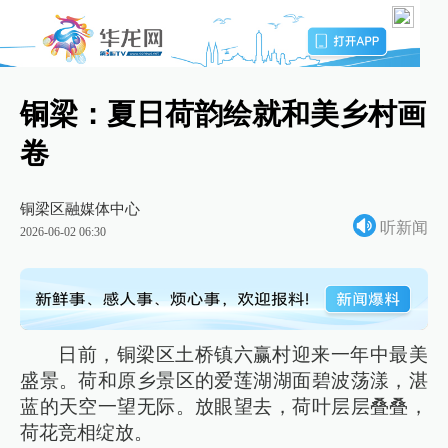
铜梁：夏日荷韵绘就和美乡村画
卷
铜梁区融媒体中心
听新闻
2026-06-02 06:30
日前，铜梁区土桥镇六赢村迎来一年中最美
盛景。荷和原乡景区的爱莲湖湖面碧波荡漾，湛
蓝的天空一望无际。放眼望去，荷叶层层叠叠，
荷花竞相绽放。