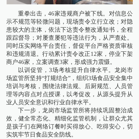
重拳出击，46家违规商户被下线。对信息公
示不规范等轻微问题，现场责令立行立改；对隐
患较大的主体，依法下达责令整改通知书，全程
跟踪督导；对屡查屡犯等违法行为，从严查处。
同时压实网络平台责任，督促平台严格资质审核
和违规清退。行动累计责令改正12家，停业下架
商户46家，立案调查3家，形成强力震慑。
以训促管，3场考核提升自律水平。龙岗市
场监管所坚持“打规结合”，组织3场食品安全集中
培训与考核，围绕法律法规、后厨规范、人员管
理等内容点对点授课，以考促改，从源头提升从
业人员安全意识和行业自律水平。
下一步，龙岗市场监管所将持续巩固整治成
效，健全常态化、精细化监管机制，让群众尤其
是孩子们在网络订餐时买得放心、吃得安心，切
实筑牢节日食品安全防线。