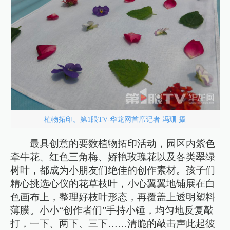
植物拓印。第1眼TV-华龙网首席记者 冯珊 摄
最具创意的要数植物拓印活动，园区内紫色
牵牛花、红色三角梅、娇艳玫瑰花以及各类翠绿
树叶，都成为小朋友们绝佳的创作素材。孩子们
精心挑选心仪的花草枝叶，小心翼翼地铺展在白
色画布上，整理好枝叶形态，再覆盖上透明塑料
薄膜。小小“创作者们”手持小锤，均匀地反复敲
打，一下、两下、三下……清脆的敲击声此起彼