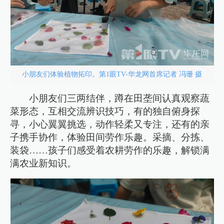
小朋友们体验植物拓印。第1眼TV-华龙网首席记者 冯珊 摄
小朋友们三两结伴，蹲在田垄间认真观察蔬
菜形态，互相交流辨识技巧，有的独自俯身探
寻，小心翼翼挑选，动作轻柔又专注，还有的亲
子携手协作，体验田间劳作乐趣。采摘、分拣、
装袋……孩子们感受着农耕劳作的乐趣，解锁满
满农业新知识。