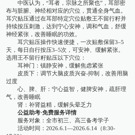
中医认为，“耳者，宗脉之所聚也”，耳部密
布与脏腑、神经相对应的穴位，贯通全身气血。
耳穴贴压通过在耳部特定穴位贴敷王不留行籽并
持续按压刺激，达到宁心安神，调和气血，舒缓
神经紧张，改善睡眠的功效。
耳穴贴压操作快速便捷，一次贴敷保留3–5
天，每日自行按压3–5次，可安神、缓解紧张。
选用王不留行籽贴压以下穴位：
耳神门：镇静安神，缓解焦虑紧张
皮质下：调节大脑皮质兴奋-抑制，改善用脑
过度
心、脾、肝：宁心益智，健脾安神，疏肝理
气，改善睡眠
肾：补肾益精，缓解头晕乏力
公益助考·免费服务详情
服务对象：全市初三、高三备考学子
活动时间：2026.6.1—2026.6.14（8:30-