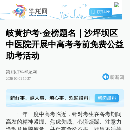
岐黄护考·金榜题名｜沙坪坝区
中医院开展中高考考前免费公益
助考活动
第1眼TV-华龙网
听新闻
2026-06-01 19:27
一年一度中高考临近，针对考生在备考期间
高发的精神紧绷、焦虑失眠、心慌烦躁、注意力
涣散及用脑疲惫，并伴有食欲不振、肠胃不适等