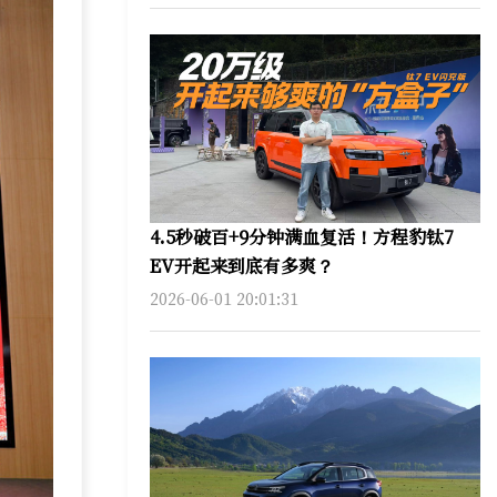
4.5秒破百+9分钟满血复活！方程豹钛7
EV开起来到底有多爽？
2026-06-01 20:01:31