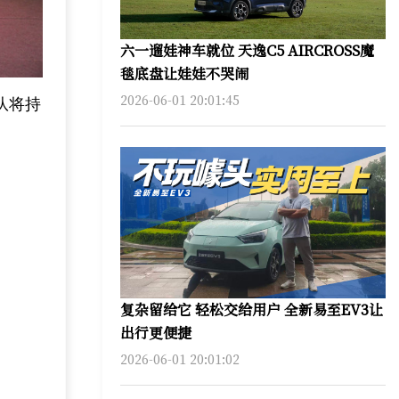
六一遛娃神车就位 天逸C5 AIRCROSS魔
毯底盘让娃娃不哭闹
2026-06-01 20:01:45
队将持
复杂留给它 轻松交给用户 全新易至EV3让
出行更便捷
2026-06-01 20:01:02