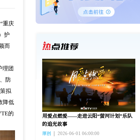
“重庆
）护
颖而
护理团
足、防
对策拟
效降低
TE的
用爱点燃爱——走进云阳“萤河计划”乐队
的追光故事
原创
|
2026-06-01 06:00:00