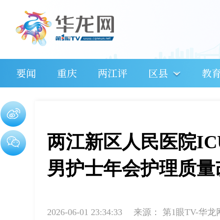
要闻
重庆
两江评
区县
教
两江新区人民医院I
男护士年会护理质量
2026-06-01 23:34:33
来源：
第1眼TV-华龙