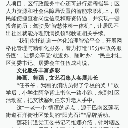
人项目，区行政服务中心还可进行远程指导；区
人力资源和社会保障局设置的智能求职机上，居
民能便捷查看岗位信息和薪资待遇，并实现一键
投递简历；驾驶员“智慧体检一体机”，让居民不
出社区就能办理期满换领驾驶证相关手续。
“我们依托街道一体化治理智治平台，开展网
格化管理与精细化服务，着力打造‘15分钟政务服
务圈’，让群众享受‘就近办、随时办’。”民主村社
区党委书记、居委会主任伍成莉说。
文化服务丰富多彩
绘画、舞蹈，文艺召集人各展其长
“任爷爷，我画的消防员得了学校的奖！”放
学后，小学生阿华背上书包一路小跑，来到社区
活动室，把奖状塞到任东升老人手中。
这“一老一小”情谊的起点，源于巴南区莲花
街道石洋街社区策划的“阳光石洋”品牌活动。
莲花街道党工委书记刁维娜介绍，针对辖区