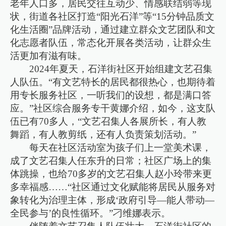
老年人口多，居民交往互动少、情感联结弱等现
状，街道各社区打造“阳光石洋”等“15分钟品质文
化生活圈”品牌活动，通过建立群众文艺团队和文
化志愿者队伍，常态化开展各类活动，让群众生
活更加有滋有味。
2024年夏天，石洋街社区开始组建文艺召集
人队伍。“有文艺特长的居民都很热心，也期待着
用专长服务社区，一听我们的设想，都是满口答
应。”社区综合服务专干黄娜介绍，如今，这支队
伍已有70多人，“文艺召集人各展所长，有人教
舞蹈，有人教剪纸，还有人负责策划活动。”
每天在社区活动室为孩子们上一堂美术课，
成了文艺召集人任东升的日常；社区广场上的集
体跳操，也给70多岁的文艺召集人赵小玲带来更
多幸福感……“社区通过文化赋能将居民从服务对
象转化为治理主体，形成‘政府引导—能人带动—
全民参与’的良性循环。”刁维娜表示。