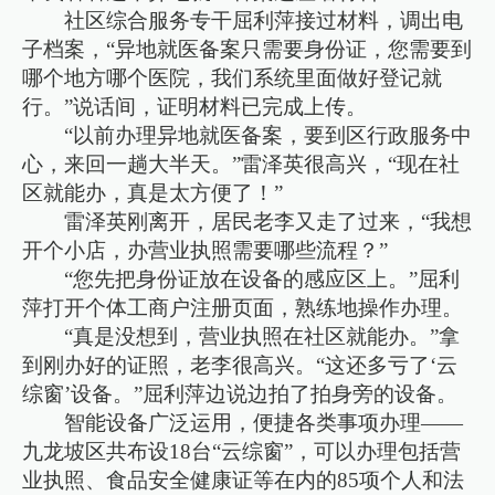
社区综合服务专干屈利萍接过材料，调出电
子档案，“异地就医备案只需要身份证，您需要到
哪个地方哪个医院，我们系统里面做好登记就
行。”说话间，证明材料已完成上传。
“以前办理异地就医备案，要到区行政服务中
心，来回一趟大半天。”雷泽英很高兴，“现在社
区就能办，真是太方便了！”
雷泽英刚离开，居民老李又走了过来，“我想
开个小店，办营业执照需要哪些流程？”
“您先把身份证放在设备的感应区上。”屈利
萍打开个体工商户注册页面，熟练地操作办理。
“真是没想到，营业执照在社区就能办。”拿
到刚办好的证照，老李很高兴。“这还多亏了‘云
综窗’设备。”屈利萍边说边拍了拍身旁的设备。
智能设备广泛运用，便捷各类事项办理——
九龙坡区共布设18台“云综窗”，可以办理包括营
业执照、食品安全健康证等在内的85项个人和法