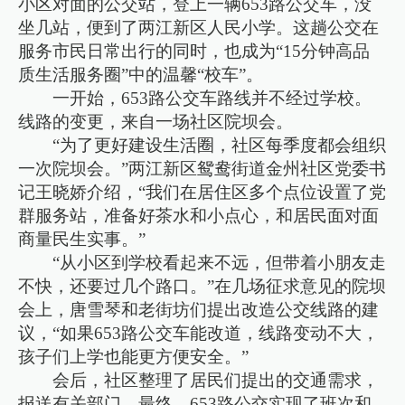
小区对面的公交站，登上一辆653路公交车，没
坐几站，便到了两江新区人民小学。这趟公交在
服务市民日常出行的同时，也成为“15分钟高品
质生活服务圈”中的温馨“校车”。
一开始，653路公交车路线并不经过学校。
线路的变更，来自一场社区院坝会。
“为了更好建设生活圈，社区每季度都会组织
一次院坝会。”两江新区鸳鸯街道金州社区党委书
记王晓娇介绍，“我们在居住区多个点位设置了党
群服务站，准备好茶水和小点心，和居民面对面
商量民生实事。”
“从小区到学校看起来不远，但带着小朋友走
不快，还要过几个路口。”在几场征求意见的院坝
会上，唐雪琴和老街坊们提出改造公交线路的建
议，“如果653路公交车能改道，线路变动不大，
孩子们上学也能更方便安全。”
会后，社区整理了居民们提出的交通需求，
报送有关部门。最终，653路公交实现了班次和