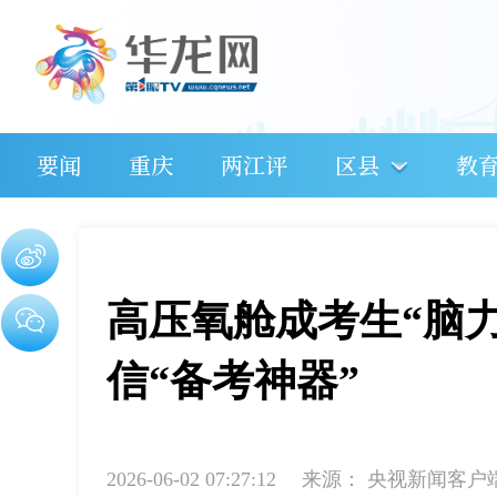
要闻
重庆
两江评
区县
教
高压氧舱成考生“脑
信“备考神器”
2026-06-02 07:27:12
来源：
央视新闻客户