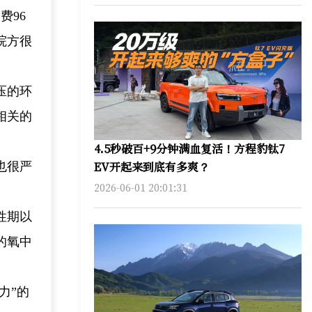
费96
院方很
压的环
相关的
4.5秒破百+9分钟满血复活！方程豹钛7
EV开起来到底有多爽？
也很严
2026-06-01 20:01:31
性期以
的氧中
力”的