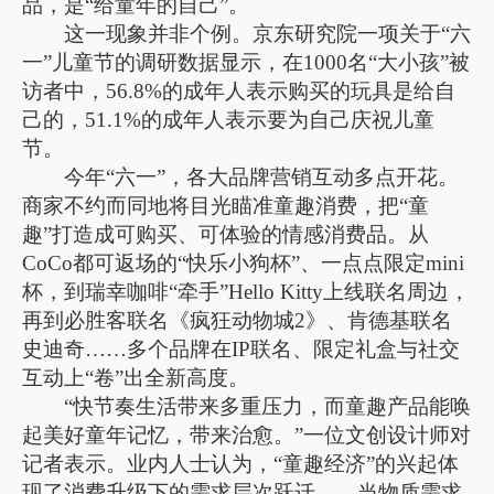
品，是“给童年的自己”。
这一现象并非个例。京东研究院一项关于“六
一”儿童节的调研数据显示，在1000名“大小孩”被
访者中，56.8%的成年人表示购买的玩具是给自
己的，51.1%的成年人表示要为自己庆祝儿童
节。
今年“六一”，各大品牌营销互动多点开花。
商家不约而同地将目光瞄准童趣消费，把“童
趣”打造成可购买、可体验的情感消费品。从
CoCo都可返场的“快乐小狗杯”、一点点限定mini
杯，到瑞幸咖啡“牵手”Hello Kitty上线联名周边，
再到必胜客联名《疯狂动物城2》、肯德基联名
史迪奇……多个品牌在IP联名、限定礼盒与社交
互动上“卷”出全新高度。
“快节奏生活带来多重压力，而童趣产品能唤
起美好童年记忆，带来治愈。”一位文创设计师对
记者表示。业内人士认为，“童趣经济”的兴起体
现了消费升级下的需求层次跃迁——当物质需求