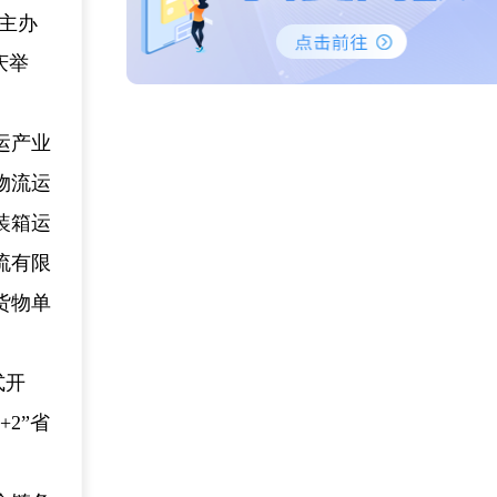
同主办
庆举
运产业
物流运
装箱运
流有限
货物单
式开
2”省