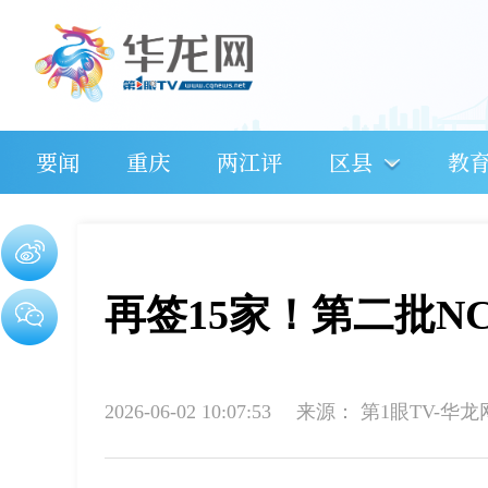
要闻
重庆
两江评
区县
教
再签15家！第二批N
2026-06-02 10:07:53
来源：
第1眼TV-华龙