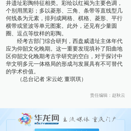
井遗址彩陶特征相类。彩绘以红褐为主要色调，
个别用黑彩；多以菱形、三角、条带等直线型几
何线条为元素，排列成网格、棋格、菱形、平行
横带或竖波等单元图案。此外，还见有少量圆
圈、逗点等纹样的彩陶。
经考古部门综合研判，西盘威遗址主体年代
应为仰韶文化晚期。这一重要发现填补了阳曲地
区仰韶文化晚期考古学研究的空白，对于探讨中
华文明多元一体格局的形成与发展具有不可替代
的学术价值。
（总台记者 宋云屹 董琪琪）
责任编辑：赵秋云