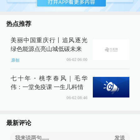
热点推荐
美丽中国重庆行丨追风逐光
绿色能源点亮山城低碳未来
06-02 06:00
原创
七十年・桃李春风｜毛华
伟：一堂免疫课 一生儿科情
06-02 08:46
最新评论
我来说两句......
发送