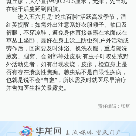
斑丘疹，大小直径约0.2-0.5厘米，无痒，先出现
在躯干后蔓延到四肢。
进入五六月是“蛇虫百脚”活跃高发季节，潘
红英提醒：如需外出注意系好衣服领子、袖口及
裤腿，不穿凉鞋，避免身体直接暴露在地面或在
草丛上坐卧，最好在身上涂上防虫剂;户外活动或
劳作后，回家要及时沐浴、换洗衣服，重点擦洗
腋窝、腘窝、会阴部等处皮肤;有虫子叮咬史或野
外活动史者，如有出现发烧，皮疹，检查身上是
否有存在溃疡性焦痂。恙虫病不是自限性疾病，
也就是说不会“自愈”，所以需及时就医尽早治疗
并告知医生相关暴露史。
责任编辑：张炬