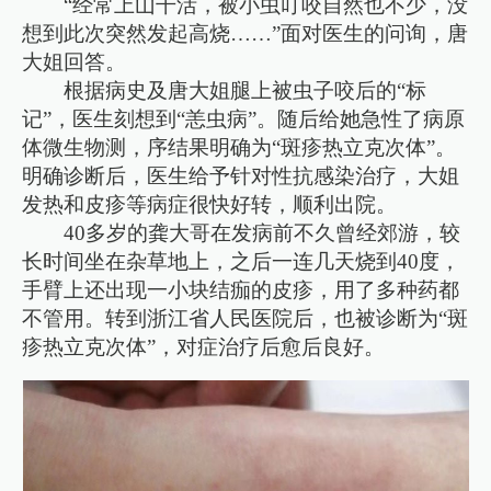
“经常上山干活，被小虫叮咬自然也不少，没
想到此次突然发起高烧……”面对医生的问询，唐
大姐回答。
根据病史及唐大姐腿上被虫子咬后的“标
记”，医生刻想到“恙虫病”。随后给她急性了病原
体微生物测，序结果明确为“斑疹热立克次体”。
明确诊断后，医生给予针对性抗感染治疗，大姐
发热和皮疹等病症很快好转，顺利出院。
40多岁的龚大哥在发病前不久曾经郊游，较
长时间坐在杂草地上，之后一连几天烧到40度，
手臂上还出现一小块结痂的皮疹，用了多种药都
不管用。转到浙江省人民医院后，也被诊断为“斑
疹热立克次体”，对症治疗后愈后良好。