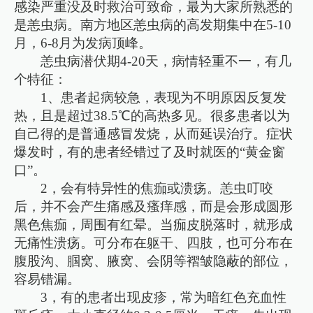
感染严重没及时救治可致命，最为大家所熟悉的
是恙虫病。南方地区恙虫病的高发期集中在5-10
月，6-8月为发病顶峰。
恙虫病潜伏期4-20天，病情轻重不一，有几
个特征：
1、患者起病较急，表现为不明原因反复发
热，且是超过38.5℃的高热多见。很多患者以为
自己得的是普通感冒发烧，从而延误治疗。症状
爆发时，有的患者经错过了及时就医的“黄金窗
口”。
2，会有特异性的焦痂或溃疡。恙虫叮咬
后，并不会产生痛感及瘙痒感，而是会形成圆形
黑色焦痂，周围有红晕。当痂皮脱落时，就形成
无痛性溃疡。可分布在躯干、四肢，也可分布在
腹股沟、腘窝、腋窝、会阴等褶皱隐蔽的部位，
容易错漏。
3，有的患者出现皮疹，常为暗红色充血性