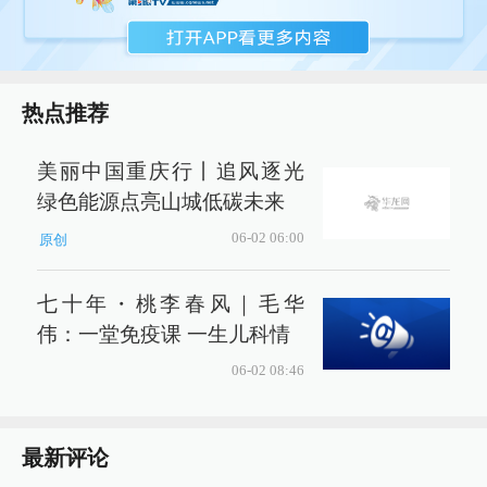
热点推荐
美丽中国重庆行丨追风逐光
绿色能源点亮山城低碳未来
06-02 06:00
原创
七十年・桃李春风｜毛华
伟：一堂免疫课 一生儿科情
06-02 08:46
最新评论