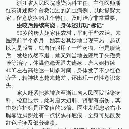
浙江省人民医院感染病科主任、主任医师潘
红英讲述两个曾救治过的恙虫病例，以此提醒大
家，留意该疾的几个特征、及时治疗非常重要。
虫咬后持续高烧，身体还出现“标记”
50岁的唐大姐家住农村，平时干些农活。来
医院前半个多月，她莫名其妙地出现高热，起初
以为是感冒，就自行服用了一些药物。但是服药
后，发热依然不退，她又到当地医院用了头孢美
唑等治疗，体温也毫无退去迹象，唐大姐持续
40℃左右高热达一周多时间，身体发了不少红色
疹子，精神状态越来越差，还出现一过性意识丧
失。
家人赶紧把她转送至浙江省人民医院感染病
科。检查显示，此时唐大姐肝、肾都有损伤，其
中炎症指标是正常值的15倍。医生发现患者右小
腿靠近脚踝处有一点状焦样疤痕，全身可见散发
红色丘疹及部分破溃。