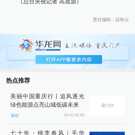
（总台央视记者 高晨源）
责任编辑：赵秋云
热点推荐
美丽中国重庆行丨追风逐光
绿色能源点亮山城低碳未来
06-02 06:00
原创
七十年・桃李春风｜毛华