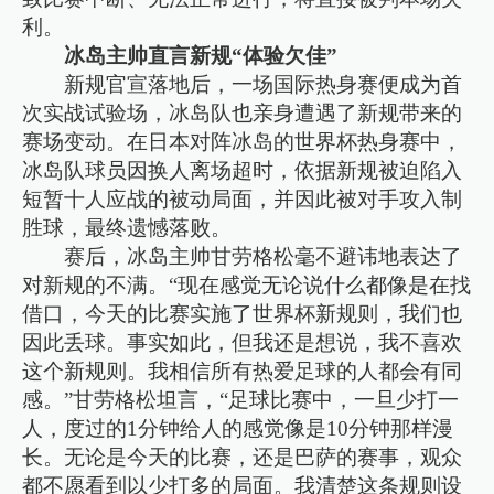
利。
冰岛主帅直言新规“体验欠佳”
新规官宣落地后，一场国际热身赛便成为首
次实战试验场，冰岛队也亲身遭遇了新规带来的
赛场变动。在日本对阵冰岛的世界杯热身赛中，
冰岛队球员因换人离场超时，依据新规被迫陷入
短暂十人应战的被动局面，并因此被对手攻入制
胜球，最终遗憾落败。
赛后，冰岛主帅甘劳格松毫不避讳地表达了
对新规的不满。“现在感觉无论说什么都像是在找
借口，今天的比赛实施了世界杯新规则，我们也
因此丢球。事实如此，但我还是想说，我不喜欢
这个新规则。我相信所有热爱足球的人都会有同
感。”甘劳格松坦言，“足球比赛中，一旦少打一
人，度过的1分钟给人的感觉像是10分钟那样漫
长。无论是今天的比赛，还是巴萨的赛事，观众
都不愿看到以少打多的局面。我清楚这条规则设