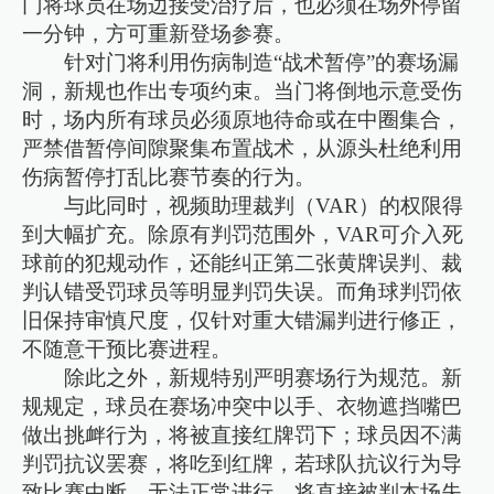
门将球员在场边接受治疗后，也必须在场外停留
一分钟，方可重新登场参赛。
针对门将利用伤病制造“战术暂停”的赛场漏
洞，新规也作出专项约束。当门将倒地示意受伤
时，场内所有球员必须原地待命或在中圈集合，
严禁借暂停间隙聚集布置战术，从源头杜绝利用
伤病暂停打乱比赛节奏的行为。
与此同时，视频助理裁判（VAR）的权限得
到大幅扩充。除原有判罚范围外，VAR可介入死
球前的犯规动作，还能纠正第二张黄牌误判、裁
判认错受罚球员等明显判罚失误。而角球判罚依
旧保持审慎尺度，仅针对重大错漏判进行修正，
不随意干预比赛进程。
除此之外，新规特别严明赛场行为规范。新
规规定，球员在赛场冲突中以手、衣物遮挡嘴巴
做出挑衅行为，将被直接红牌罚下；球员因不满
判罚抗议罢赛，将吃到红牌，若球队抗议行为导
致比赛中断、无法正常进行，将直接被判本场失