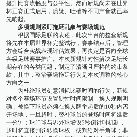
提升比赛流畅度与公平性。然而新规尚未在世界
杯正赛正式启用，质疑、吐槽等不同声音就已率
先响起。
多项规则紧盯拖延乱象与赛场规范
根据国际足联的表述，此次出台的整套新规
将先在本届世界杯完整试行，赛事结束后，管理
方会综合实战表现评估效果，再决定是否向全球
各级足球赛事推广。本次新规针对性解决足坛长
期存在的各类问题，制定了清晰且严格的约束条
款，其中，整治赛场拖延行为是本次调整的核心
方向之一。
为杜绝球员刻意消耗比赛时间的行为，新规
对多个赛场环节设置硬性时间限制。换人规则明
确，被换下球员必须在换人牌举起后的10秒内离
开场地，一旦超时，替补球员的登场时间将延后
一分钟；球门球与界外球增设5秒倒计时机制，
超时将直接判罚转换球权，或判给对手角球；非