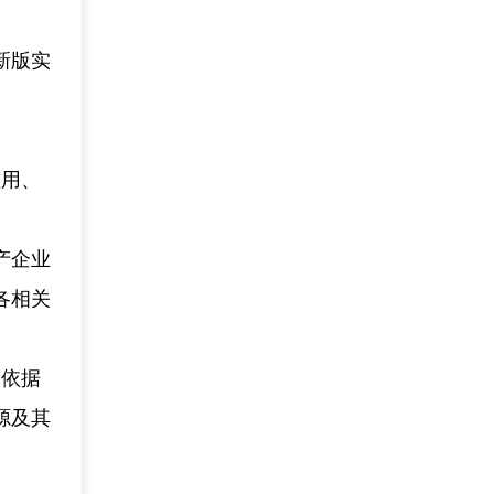
新版实
滥用、
产企业
各相关
，依据
源及其