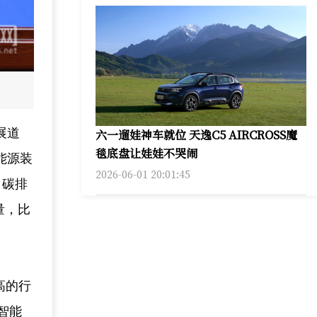
展道
六一遛娃神车就位 天逸C5 AIRCROSS魔
毯底盘让娃娃不哭闹
能源装
2026-06-01 20:01:45
、碳排
量，比
高的行
，智能