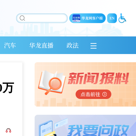
汽车
华龙直播
政法
0万