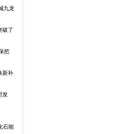
城九龙
突破了
。
保把
换新补
型发
化石能