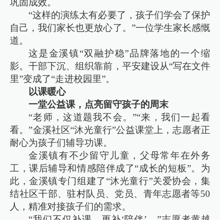
巩固成效。
“这样的演练太有必要了，孩子们学会了保护
自己，我们家长也更放心了。”一位学生家长感慨
道。
这是金溪镇“双融护稳”品牌落地的一个缩
影。干部下沉、组织靠前，平安建设从“写在文件
里”变成了“走进校园里”。
以课暖心
一堂公益课，点亮留守孩子的周末
“老师，这道题我不会。”“来，我们一起看
看。”金溪社区“沐光童行”公益课堂上，志愿者正
耐心为孩子们辅导功课。
金溪镇有不少留守儿童，父母常年在外务
工，课后辅导和情感陪伴成了“成长的短板”。为
此，金溪镇专门组建了“沐光童行”关爱协会，集
结社区干部、驻村队员、党员、青年志愿者等50
人，精准对接孩子们的需求。
“我们不仅补课，更补‘陪伴’。”志愿者黄越