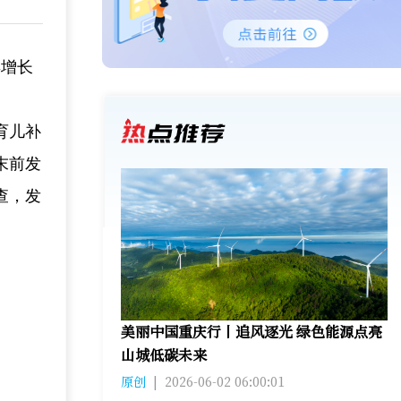
年增长
。
育儿补
末前发
查，发
美丽中国重庆行丨追风逐光 绿色能源点亮
山城低碳未来
原创
|
2026-06-02 06:00:01