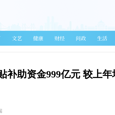
育
文艺
健康
财经
问政
生活
补助资金999亿元 较上年
端