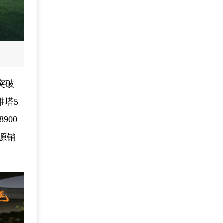
突破
维塔5
900
能源销