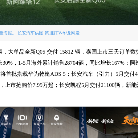
海报。 长安汽车供图 第1眼TV-华龙网发
，大单品全新Q05 交付 15812 辆，泰国上市三天订单数
长30%，1-5月海外累计销售28704辆，同比增长167%；阿
将首批搭载华为乾崑ADS 5；长安汽车（引力）5月交付48
，上市抢购价7.99万起；长安凯程5月交付21100辆，新