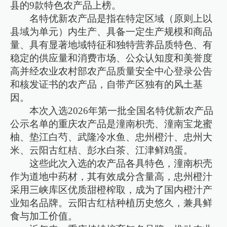
县的9款特色农产品上榜。
名特优新农产品是指在特定区域（原则上以
县域为单元）内生产、具备一定生产规模和商品
量、具有显著地域特征和独特营养品质特色、有
稳定的供应量和消费市场、公众认知度和美誉度
高并经农业农村部农产品质量安全中心登录公告
和核发证书的农产品，自带产区独有的风土基
因。
本次入选2026年第一批全国名特优新农产品
公示名单的重庆农产品是潼南枳壳、潼南宝龙蜜
柚、垫江白芍、武隆冷水鱼、忠州橙汁、忠州大
米、云阳古红桔、彭水白茶、江津鲜鸡蛋。
这些此次入选的农产品各具特色，潼南枳壳
作为道地中药材，其有效成分含量高，忠州橙汁
采用三峡库区优质甜橙榨取，成为了国内橙汁产
业知名品牌。云阳古红桔种植历史悠久，兼具鲜
食与加工价值。