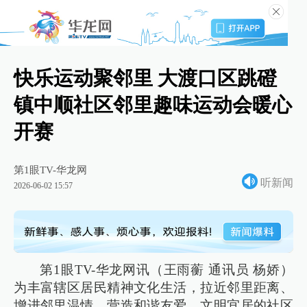
快乐运动聚邻里 大渡口区跳磴
镇中顺社区邻里趣味运动会暖心
开赛
第1眼TV-华龙网
听新闻
2026-06-02 15:57
第1眼TV-华龙网讯（王雨蘅 通讯员 杨娇）
为丰富辖区居民精神文化生活，拉近邻里距离、
增进邻里温情，营造和谐友爱、文明宜居的社区