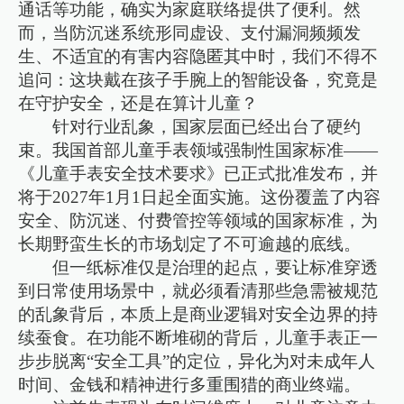
通话等功能，确实为家庭联络提供了便利。然
而，当防沉迷系统形同虚设、支付漏洞频频发
生、不适宜的有害内容隐匿其中时，我们不得不
追问：这块戴在孩子手腕上的智能设备，究竟是
在守护安全，还是在算计儿童？
针对行业乱象，国家层面已经出台了硬约
束。我国首部儿童手表领域强制性国家标准——
《儿童手表安全技术要求》已正式批准发布，并
将于2027年1月1日起全面实施。这份覆盖了内容
安全、防沉迷、付费管控等领域的国家标准，为
长期野蛮生长的市场划定了不可逾越的底线。
但一纸标准仅是治理的起点，要让标准穿透
到日常使用场景中，就必须看清那些急需被规范
的乱象背后，本质上是商业逻辑对安全边界的持
续蚕食。在功能不断堆砌的背后，儿童手表正一
步步脱离“安全工具”的定位，异化为对未成年人
时间、金钱和精神进行多重围猎的商业终端。