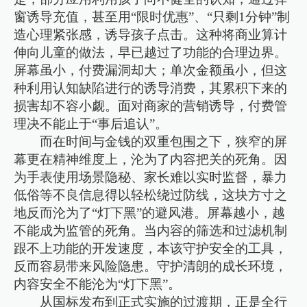
窗诱导充值，甚至用“限时优惠”、“只剩1分钟”制
造心理紧张感，诱导孩子点击。这种将商业算计
伸向儿童的做法，早已越过了功能的合理边界。
屏幕虽小，付费漏洞却大；单次金额虽小，但这
种利用认知缺陷进行的诱导消费，其累积下来的
损害却不容小觑。面对商家的营销诱导，付费管
理决不能止于“事后追认”。
而在时间与金钱的双重包围之下，狭窄的屏
幕更在精神维度上，沦为了内容把关的死角。因
为手表使用场景隐秘、家长难以实时监督，暴力
低俗等不良信息得以轻松绕过防线，这块方寸之
地反而沦为了“灯下黑”的避风港。屏幕越小，越
不能成为监管的死角。当内容的筛选和过滤机制
跟不上功能的开发速度，本该守护安全的工具，
反而容易带来风险隐患。守护清朗的成长环境，
内容安全不能沦为“灯下黑”。
从国标发布到正式实施的过渡期，正是全行