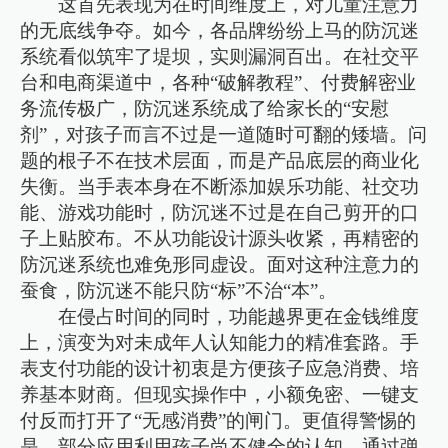
这首先表现为在时间维度上，对儿童注意力
的无底线争夺。如今，各品牌纷纷上马的防沉迷
系统看似筑牢了堤坝，实则漏洞百出。在社交平
台和电商渠道中，各种“破解教程”、付费解密业
务流传极广，防沉迷系统成了给家长的“安慰
剂”，对孩子而言不过是一道随时可翻的矮墙。问
题的根子不在技术层面，而是产品底层的商业化
失衡。当手表本身在不断添加娱乐功能、社交功
能、游戏功能时，防沉迷不过是在自己剪开的口
子上贴胶布。不从功能设计源头收紧，再精密的
防沉迷系统也难免形同虚设。面对这种注意力的
蚕食，防沉迷不能只防“标”不治“本”。
在侵占时间的同时，功能越界更在金钱维度
上，演变为对未成年人认知能力的精准套路。手
表支付功能的设计初衷是方便孩子应急消费、培
养基本财商。但现实操作中，小额免密、一键支
付反而打开了“无感消费”的闸门。更值得警惕的
是，部分应用利用孩子尚不健全的认知，通过弹