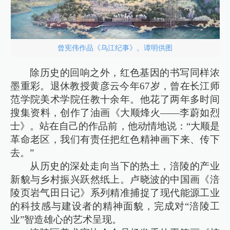
曾宪伟作品《乌江纪事》。谭明供图
除历史的回响之外，红色基因的书写同样浓
墨重彩。退休教授黄彦云今年67岁，曾在长江师
范学院美术学院任教十余年。他花了两年多时间
搜集资料，创作了油画《大顺烽火——李蔚如烈
士》。站在自己的作品前，他动情地说：“大顺是
革命老区，我们有责任把红色精神画下来、传下
去。”
从历史的深处走向当下的热土，涪陵的产业
新貌与乡村振兴跃然纸上。卢晓波的中国画《涪
陵页岩气田日记》系列精准捕捉了现代能源工业
的科技感与建设者的精神面貌，完成对“涪陵工
业”智造雄心的艺术呈现。