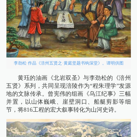
李劲松 作品《涪州五贤之·黄庭坚题书钩深堂》。谭明供图
黄珏的油画《北岩双圣》与李劲松的《涪州
五贤》系列，共同呈现涪陵作为“程朱理学”发源
地的文脉传承。曾宪伟的组画《乌江纪事》三幅
并置，以山体巍峨、崖壁洞口、船艇剪影等细
节，将816工程的宏大叙事转化为山河史诗。