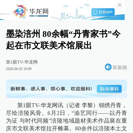
墨染涪州 80余幅“丹青家书”今
起在市文联美术馆展出
第1眼TV-华龙网
听新闻
2026-06-02 16:09
第1眼TV-华龙网讯（记者 李黎）锦绣丹青，
尽绘涪陵风骨。6月2日，“渝艺同行——以丹青
为证 与时代同频”涪陵地域题材美术作品展在重
庆市文联美术馆拉开帷幕。80余件以涪陵本土文