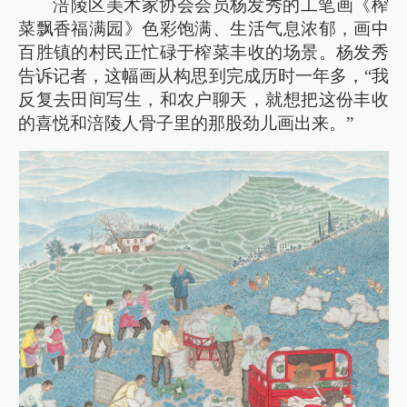
涪陵区美术家协会会员杨发秀的工笔画《榨
菜飘香福满园》色彩饱满、生活气息浓郁，画中
百胜镇的村民正忙碌于榨菜丰收的场景。杨发秀
告诉记者，这幅画从构思到完成历时一年多，“我
反复去田间写生，和农户聊天，就想把这份丰收
的喜悦和涪陵人骨子里的那股劲儿画出来。”