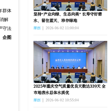
年群体
坚持“产业向绿、生态向美” 长寿守好碧
消解
水、留住蓝天、珍存绿地
原创
|
2026-06-02 11:00:04
严守法
、企图
2025年重庆空气质量优良天数达339天 全
市地表水总体水质优
原创
|
2026-06-02 10:55:04