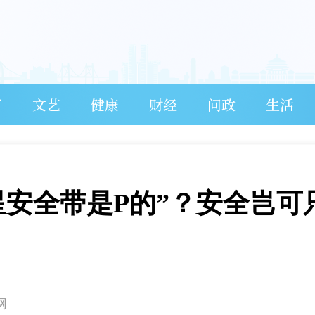
育
文艺
健康
财经
问政
生活
星安全带是P的”？安全岂可
网