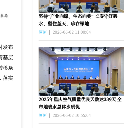
坚持“产业向绿、生态向美” 长寿守好碧
水、留住蓝天、珍存绿地
原创
|
2026-06-02 11:00:04
时发布
请基层
转移条
，落实
2025年重庆空气质量优良天数达339天 全
市地表水总体水质优
原创
|
2026-06-02 10:55:04