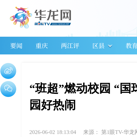
要闻
重庆
两江评
区县
教
“班超”燃动校园 “
园好热闹
2026-06-02 18:13:04
来源：
第1眼TV-华龙