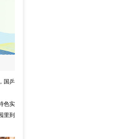
烈，国乒
特色实
园里到