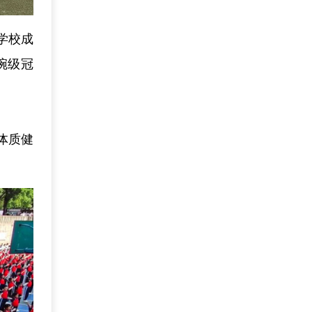
学校成
碗级冠
体质健
。