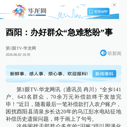
酉阳：办好群众“急难愁盼”事
第1眼TV-华龙网
听新闻
2026-06-02 18:39
第1眼TV-华龙网讯（通讯员 冉川）“全乡141
户、643名群众，70余万元补偿款终于发放完
毕！”近日，随着最后一笔补偿款打入农户账户，
困扰酉阳县清泉乡长达20年的乌江彭水电站征地
补偿历史遗留问题，终于画上了句号。
这件困扰干部群众多年的“旧账”得以圆满化