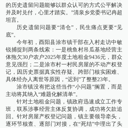
的历史遗留问题能够以群众认可的方式公平解决
并及时兑付，心里才踏实。”清泉乡党委书记冉超
坦言。
历史遗留问题要“清仓”，民生痛点更要“见
底”。
今年初，酉阳县涂市镇干部在入村走访中敏
锐捕捉到两条线索：一是桃鱼村吊瓜基地经营主
体拖欠30户农户2025年度土地租金9436元，群众
意见强烈；二是涂市村一村民房屋的不动产权登
记，因历史票据真实性存疑、跨部门核实困难、
具体经办人离世等原因，“迟到”了整整23年。
涂市镇没有把这些当作“小问题”搁置，而是
主动将其纳入“难题化解清单”。
针对土地租金问题，镇政府迅速成立工作专
班，联系涉事经营主体反复协调，成功将欠款追
回。针对房屋产权登记问题，镇主要领导牵头，
逐环节核查、逐部门对接，在“死结”中理出了头