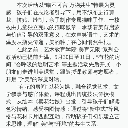
本次活动以“喵不可言 万物共生”特展为灵
感，孩子们在志愿者引导下，用不织布进行剪
裁、拼贴、缝制，亲手制作专属猫咪手作。一枚
枚由儿童独立完成的猫咪徽章，承载着美育启蒙
与价值引导的双重意义，在欢声笑语中，艺术的
温度从指尖传递，美的种子在心间悄然生根。
在此之前，艺术教育学院“美育无限”系列公
教活动已提前升温。5月30日至31日，“有花的房
间”“会呼吸的透明艺术”等主题活动先后开展，小
朋友们走进川美课堂，跟随授课教师与志愿者，
开启与“美”的深度对话。
“有花的房间”以花为媒，融合视觉艺术、文
学叙事与感官体验。课程跳出传统技法传授模
式，从绘本《卖花姑娘》出发，引导孩子们解读
色彩情绪、感受构图情感；通过将“新中式”等风
格与花材卡片匹配互动，帮助孩子们初步建立艺
术思维，理解“美”与“环境”的共生关系。