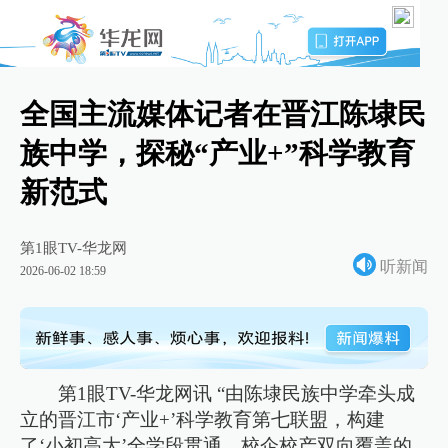
全国主流媒体记者在晋江陈埭民
族中学，探秘“产业+”科学教育
新范式
第1眼TV-华龙网
听新闻
2026-06-02 18:59
第1眼TV-华龙网讯 “由陈埭民族中学牵头成
立的晋江市‘产业+’科学教育第七联盟，构建
了‘小初高大’全学段贯通、校企校产双向覆盖的