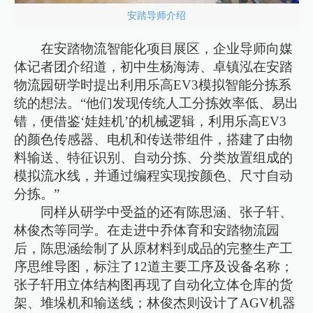
安踏导师介绍
在安踏物流智能化项目展区，企业导师向媒
体记者团介绍道，初中生杨海涛、卓镇泓在安踏
物流园研学时提出利用乐高EV3模拟智能分拣系
统的想法。“他们发现传统人工分拣效率低、易出
错，便借鉴‘娃娃机’的机械逻辑，利用乐高EV3
的颜色传感器、电机和传送带组件，搭建了由物
料输送、特征识别、自动分拣、分类放置组成的
模拟流水线，并通过编程实现按颜色、尺寸自动
分拣。”
同样从研学中受益的还有陈思涵、张子轩、
林俊杰等同学。在走进中乔体育和安踏物流园
后，陈思涵绘制了从原材料到成品的完整生产工
序思维导图，标注了12道主要工序及设备名称；
张子轩用立体结构图再现了自动化立体仓库的货
架、堆垛机和输送线；林俊杰则设计了AGV机器