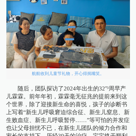
航航收到儿童节礼物，开心得抿嘴笑。
随后，团队探访了2024年出生的32⁺³周早产
儿霖霖。前年年初，霖霖毫无征兆的提前来到这
个世界，除了迎接新生命的喜悦，孩子的诊断书
上写着“新生儿呼吸窘迫综合征、新生儿窒息、新
生败血症、新生儿呼吸暂停……”等可怕的并发症
也让父母担忧不已，在新生儿团队的倾力合作和
家长的支持下，历经39天的治疗，宝宝终于顺利