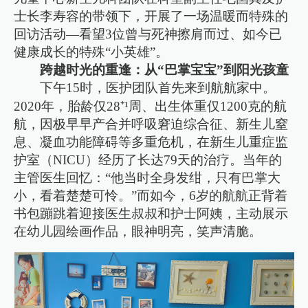
士长李寿容的带领下，开展了一场温暖而特殊的
回访活动—看望3位曾与死神擦肩而过、如今已
健康成长的特殊“小英雄”。
跨越时光的重逢：从“巴掌宝宝”到阳光孩童
下午15时，医护团队首先来到航航家中。
2020年，胎龄仅28⁺¹周、出生体重仅1200克的航
航，因极早早产合并呼吸窘迫综合征、新生儿窒
息、凝血功能障碍等多重危机，在新生儿重症监
护室（NICU）经历了长达79天的治疗。当年的
主管医生回忆：“他当时全身发绀，只有巴掌大
小，看着楚楚可怜。”而如今，6岁的航航正背着
书包蹦跳着迎接医生叔叔和护士阿姨，主动展示
在幼儿园绘画作品，眼神明亮，笑声清脆。